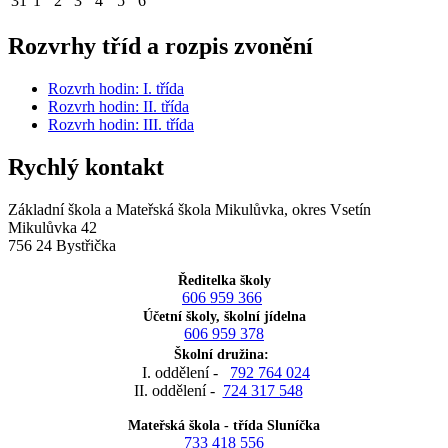
31
1
2
3
4
5
6
Rozvrhy tříd a rozpis zvonění
Rozvrh hodin: I. třída
Rozvrh hodin: II. třída
Rozvrh hodin: III. třída
Rychlý kontakt
Základní škola a Mateřská škola Mikulůvka, okres Vsetín
Mikulůvka 42
756 24 Bystřička
Ředitelka školy
606 959 366
Účetní školy, školní jídelna
606 959 378
Školní družina:
I. oddělení -
792 764 024
II. oddělení -
724 317 548
Mateřská škola - třída Sluníčka
733 418 556