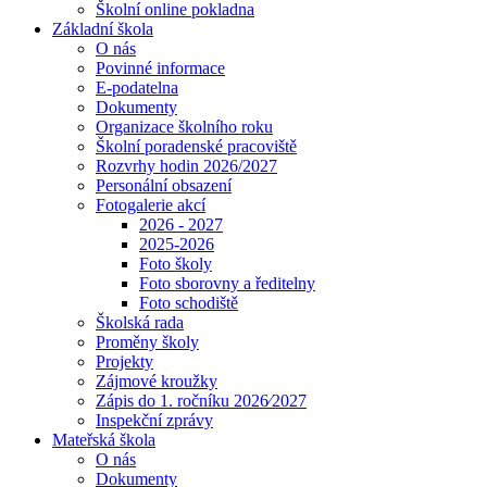
Školní online pokladna
Základní škola
O nás
Povinné informace
E-podatelna
Dokumenty
Organizace školního roku
Školní poradenské pracoviště
Rozvrhy hodin 2026/2027
Personální obsazení
Fotogalerie akcí
2026 - 2027
2025-2026
Foto školy
Foto sborovny a ředitelny
Foto schodiště
Školská rada
Proměny školy
Projekty
Zájmové kroužky
Zápis do 1. ročníku 2026⁄2027
Inspekční zprávy
Mateřská škola
O nás
Dokumenty