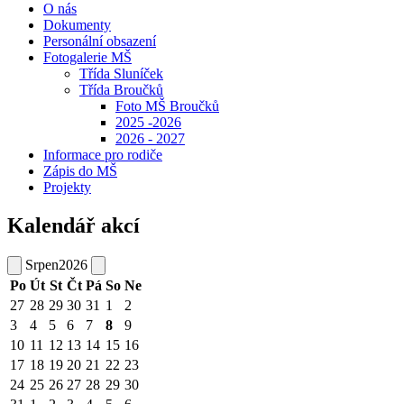
O nás
Dokumenty
Personální obsazení
Fotogalerie MŠ
Třída Sluníček
Třída Broučků
Foto MŠ Broučků
2025 -2026
2026 - 2027
Informace pro rodiče
Zápis do MŠ
Projekty
Kalendář akcí
Srpen
2026
Po
Út
St
Čt
Pá
So
Ne
27
28
29
30
31
1
2
3
4
5
6
7
8
9
10
11
12
13
14
15
16
17
18
19
20
21
22
23
24
25
26
27
28
29
30