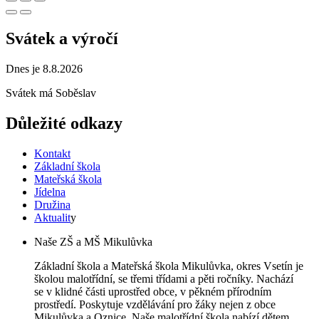
Svátek a výročí
Dnes je 8.8.2026
Svátek má
Soběslav
Důležité odkazy
Kontakt
Základní škola
Mateřská škola
Jídelna
Družina
Aktualit
y
Naše ZŠ a MŠ Mikulůvka
Základní škola a Mateřská škola Mikulůvka, okres Vsetín je
školou malotřídní, se třemi třídami a pěti ročníky. Nachází
se v klidné části uprostřed obce, v pěkném přírodním
prostředí. Poskytuje vzdělávání pro žáky nejen z obce
Mikulůvka a Oznice. Naše malotřídní škola nabízí dětem