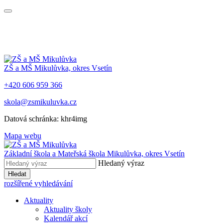
ZŠ a MŠ Mikulůvka, okres Vsetín
+420 606 959 366
skola@zsmikuluvka.cz
Datová schránka: khr4img
Mapa webu
Základní škola a Mateřská škola Mikulůvka, okres Vsetín
Hledaný výraz
Hledat
rozšířené vyhledávání
Aktuality
Aktuality školy
Kalendář akcí