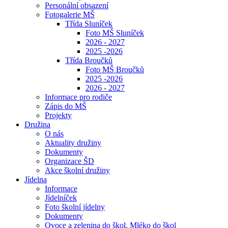
Personální obsazení
Fotogalerie MŠ
Třída Sluníček
Foto MŠ Sluníček
2026 - 2027
2025 -2026
Třída Broučků
Foto MŠ Broučků
2025 -2026
2026 - 2027
Informace pro rodiče
Zápis do MŠ
Projekty
Družina
O nás
Aktuality družiny
Dokumenty
Organizace ŠD
Akce školní družiny
Jídelna
Informace
Jídelníček
Foto školní jídelny
Dokumenty
Ovoce a zelenina do škol, Mléko do škol