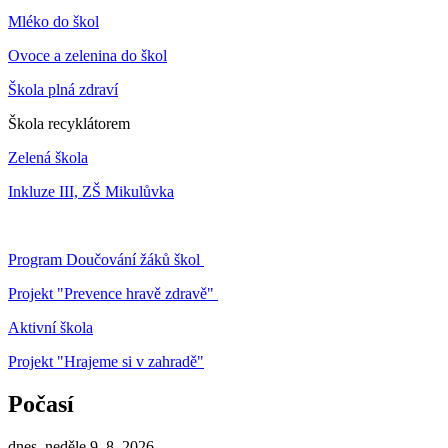
Mléko do škol
Ovoce a zelenina do škol
Škola plná zdraví
Škola recyklátorem
Zelená škola
Inkluze III, ZŠ Mikulůvka
Program Doučování žáků škol
Projekt "Prevence hravě zdravě"
Aktivní škola
Projekt "Hrajeme si v zahradě"
Počasí
dnes, neděle 9. 8. 2026