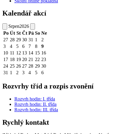
Školní online pokladna
Kalendář akcí
Srpen
2026
Po
Út
St
Čt
Pá
So
Ne
27
28
29
30
31
1
2
3
4
5
6
7
8
9
10
11
12
13
14
15
16
17
18
19
20
21
22
23
24
25
26
27
28
29
30
31
1
2
3
4
5
6
Rozvrhy tříd a rozpis zvonění
Rozvrh hodin: I. třída
Rozvrh hodin: II. třída
Rozvrh hodin: III. třída
Rychlý kontakt