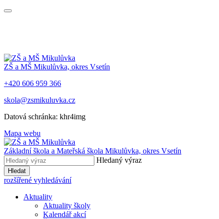
ZŠ a MŠ Mikulůvka, okres Vsetín
+420 606 959 366
skola@zsmikuluvka.cz
Datová schránka: khr4img
Mapa webu
Základní škola a Mateřská škola Mikulůvka, okres Vsetín
Hledaný výraz
Hledat
rozšířené vyhledávání
Aktuality
Aktuality školy
Kalendář akcí