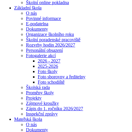
Školní online pokladna
Základní škola
O nás
Povinné informace
E-podatelna
Dokumenty
Organizace školního roku
Školní poradenské pracoviště
Rozvrhy hodin 2026/2027
Personální obsazení
Fotogalerie akcí
2026 - 2027
2025-2026
Foto školy
Foto sborovny a ředitelny
Foto schodiště
Školská rada
Proměny školy
Projekty
Zájmové kroužky
Zápis do 1. ročníku 2026⁄2027
Inspekční zprávy
Mateřská škola
O nás
Dokumenty