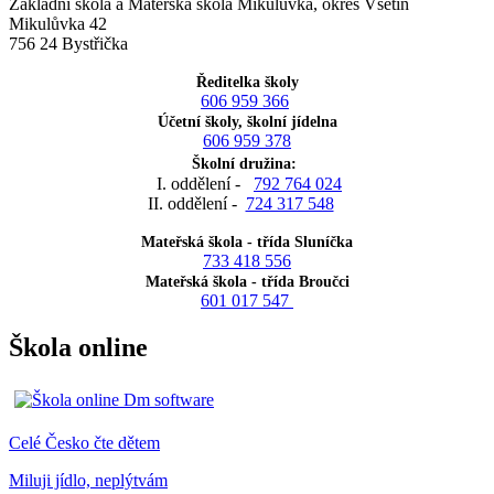
Základní škola a Mateřská škola Mikulůvka, okres Vsetín
Mikulůvka 42
756 24 Bystřička
Ředitelka školy
606 959 366
Účetní školy, školní jídelna
606 959 378
Školní družina:
I. oddělení -
792 764 024
II. oddělení -
724 317 548
Mateřská škola - třída Sluníčka
733 418 556
Mateřská škola - třída Broučci
601 017 547
Škola online
Celé Česko čte dětem
Miluji jídlo, neplýtvám