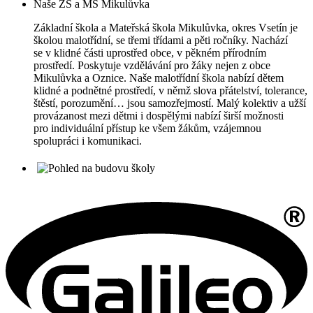
Naše ZŠ a MŠ Mikulůvka
Základní škola a Mateřská škola Mikulůvka, okres Vsetín je
školou malotřídní, se třemi třídami a pěti ročníky. Nachází
se v klidné části uprostřed obce, v pěkném přírodním
prostředí. Poskytuje vzdělávání pro žáky nejen z obce
Mikulůvka a Oznice. Naše malotřídní škola nabízí dětem
klidné a podnětné prostředí, v němž slova přátelství, tolerance,
štěstí, porozumění… jsou samozřejmostí. Malý kolektiv a užší
provázanost mezi dětmi i dospělými nabízí širší možnosti
pro individuální přístup ke všem žákům, vzájemnou
spolupráci i komunikaci.