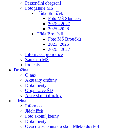
Personální obsazení
Fotogalerie MŠ
Třída Sluníček
Foto MŠ Sluníček
2026 - 2027
2025 -2026
Třída Broučků
Foto MŠ Broučků
2025 -2026
2026 - 2027
Informace pro rodiče
Zápis do MŠ
Projekty
Družina
O nás
Aktuality družiny
Dokumenty
Organizace ŠD
Akce školní družiny
Jídelna
Informace
Jídelníček
Foto školní jídelny
Dokumenty
Ovoce a zelenina do škol, Mléko do škol