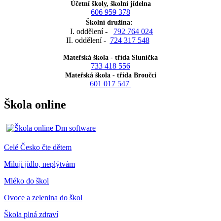
Účetní školy, školní jídelna
606 959 378
Školní družina:
I. oddělení -
792 764 024
II. oddělení -
724 317 548
Mateřská škola - třída Sluníčka
733 418 556
Mateřská škola - třída Broučci
601 017 547
Škola online
Celé Česko čte dětem
Miluji jídlo, neplýtvám
Mléko do škol
Ovoce a zelenina do škol
Škola plná zdraví