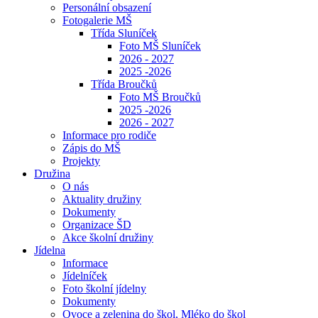
Personální obsazení
Fotogalerie MŠ
Třída Sluníček
Foto MŠ Sluníček
2026 - 2027
2025 -2026
Třída Broučků
Foto MŠ Broučků
2025 -2026
2026 - 2027
Informace pro rodiče
Zápis do MŠ
Projekty
Družina
O nás
Aktuality družiny
Dokumenty
Organizace ŠD
Akce školní družiny
Jídelna
Informace
Jídelníček
Foto školní jídelny
Dokumenty
Ovoce a zelenina do škol, Mléko do škol