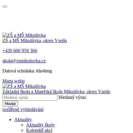
ZŠ a MŠ Mikulůvka, okres Vsetín
+420 606 959 366
skola@zsmikuluvka.cz
Datová schránka: khr4img
Mapa webu
Základní škola a Mateřská škola Mikulůvka, okres Vsetín
Hledaný výraz
Hledat
rozšířené vyhledávání
Aktuality
Aktuality školy
Kalendář akcí