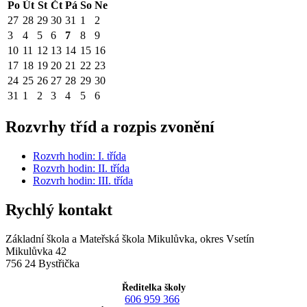
Po
Út
St
Čt
Pá
So
Ne
27
28
29
30
31
1
2
3
4
5
6
7
8
9
10
11
12
13
14
15
16
17
18
19
20
21
22
23
24
25
26
27
28
29
30
31
1
2
3
4
5
6
Rozvrhy tříd a rozpis zvonění
Rozvrh hodin: I. třída
Rozvrh hodin: II. třída
Rozvrh hodin: III. třída
Rychlý kontakt
Základní škola a Mateřská škola Mikulůvka, okres Vsetín
Mikulůvka 42
756 24 Bystřička
Ředitelka školy
606 959 366