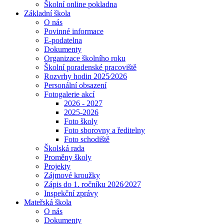
Školní online pokladna
Základní škola
O nás
Povinné informace
E-podatelna
Dokumenty
Organizace školního roku
Školní poradenské pracoviště
Rozvrhy hodin 2025⁄2026
Personální obsazení
Fotogalerie akcí
2026 - 2027
2025-2026
Foto školy
Foto sborovny a ředitelny
Foto schodiště
Školská rada
Proměny školy
Projekty
Zájmové kroužky
Zápis do 1. ročníku 2026⁄2027
Inspekční zprávy
Mateřská škola
O nás
Dokumenty