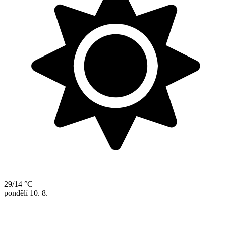
29/14 °C
pondělí
10. 8.