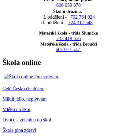
606 959 378
Školní družina:
I. oddělení -
792 764 024
II. oddělení -
724 317 548
Mateřská škola - třída Sluníčka
733 418 556
Mateřská škola - třída Broučci
601 017 547
Škola online
Celé Česko čte dětem
Miluji jídlo, neplýtvám
Mléko do škol
Ovoce a zelenina do škol
Škola plná zdraví