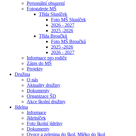
Personální obsazení
Fotogalerie MŠ
Třída Sluníček
Foto MŠ Sluníček
2026 - 2027
2025 -2026
Třída Broučků
Foto MŠ Broučků
2025 -2026
2026 - 2027
Informace pro rodiče
Zápis do MŠ
Projekty
Družina
O nás
Aktuality družiny
Dokumenty
Organizace ŠD
Akce školní družiny
Jídelna
Informace
Jídelníček
Foto školní jídelny
Dokumenty
Ovoce a zelenina do škol, Mléko do škol