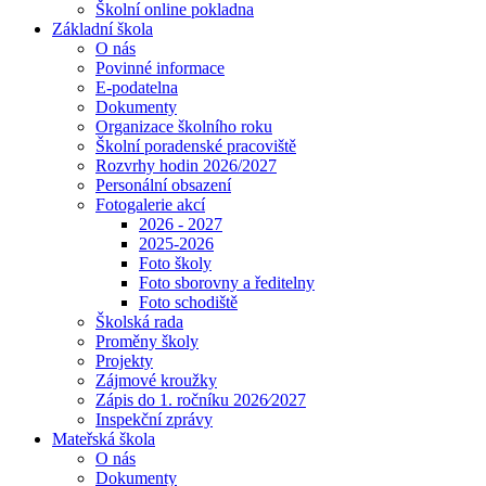
Školní online pokladna
Základní škola
O nás
Povinné informace
E-podatelna
Dokumenty
Organizace školního roku
Školní poradenské pracoviště
Rozvrhy hodin 2026/2027
Personální obsazení
Fotogalerie akcí
2026 - 2027
2025-2026
Foto školy
Foto sborovny a ředitelny
Foto schodiště
Školská rada
Proměny školy
Projekty
Zájmové kroužky
Zápis do 1. ročníku 2026⁄2027
Inspekční zprávy
Mateřská škola
O nás
Dokumenty