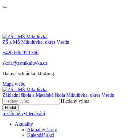
ZŠ a MŠ Mikulůvka, okres Vsetín
+420 606 959 366
skola@zsmikuluvka.cz
Datová schránka: khr4img
Mapa webu
Základní škola a Mateřská škola Mikulůvka, okres Vsetín
Hledaný výraz
Hledat
rozšířené vyhledávání
Aktuality
Aktuality školy
Kalendář akcí