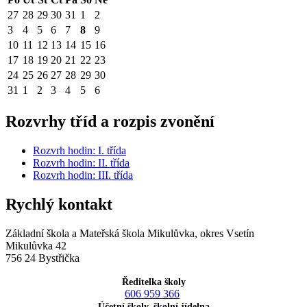
27
28
29
30
31
1
2
3
4
5
6
7
8
9
10
11
12
13
14
15
16
17
18
19
20
21
22
23
24
25
26
27
28
29
30
31
1
2
3
4
5
6
Rozvrhy tříd a rozpis zvonění
Rozvrh hodin: I. třída
Rozvrh hodin: II. třída
Rozvrh hodin: III. třída
Rychlý kontakt
Základní škola a Mateřská škola Mikulůvka, okres Vsetín
Mikulůvka 42
756 24 Bystřička
Ředitelka školy
606 959 366
Účetní školy, školní jídelna