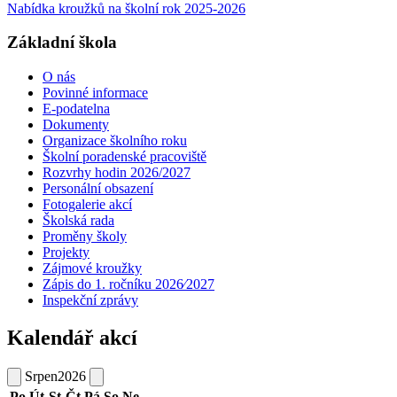
Nabídka kroužků na školní rok 2025-2026
Základní škola
O nás
Povinné informace
E-podatelna
Dokumenty
Organizace školního roku
Školní poradenské pracoviště
Rozvrhy hodin 2026/2027
Personální obsazení
Fotogalerie akcí
Školská rada
Proměny školy
Projekty
Zájmové kroužky
Zápis do 1. ročníku 2026⁄2027
Inspekční zprávy
Kalendář akcí
Srpen
2026
Po
Út
St
Čt
Pá
So
Ne