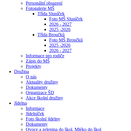
Personální obsazení
Fotogalerie MŠ
Třída Sluníček
Foto MŠ Sluníček
2026 - 2027
2025 -2026
Třída Broučků
Foto MŠ Broučků
2025 -2026
2026 - 2027
Informace pro rodiče
Zápis do MŠ
Projekty
Družina
O nás
Aktuality družiny
Dokumenty
Organizace ŠD
Akce školní družiny
Jídelna
Informace
Jídelníček
Foto školní jídelny
Dokumenty
Ovoce a zelenina do škol, Mléko do škol