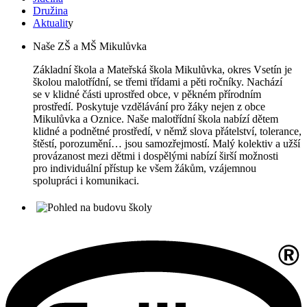
Družina
Aktualit
y
Naše ZŠ a MŠ Mikulůvka
Základní škola a Mateřská škola Mikulůvka, okres Vsetín je
školou malotřídní, se třemi třídami a pěti ročníky. Nachází
se v klidné části uprostřed obce, v pěkném přírodním
prostředí. Poskytuje vzdělávání pro žáky nejen z obce
Mikulůvka a Oznice. Naše malotřídní škola nabízí dětem
klidné a podnětné prostředí, v němž slova přátelství, tolerance,
štěstí, porozumění… jsou samozřejmostí. Malý kolektiv a užší
provázanost mezi dětmi i dospělými nabízí širší možnosti
pro individuální přístup ke všem žákům, vzájemnou
spolupráci i komunikaci.