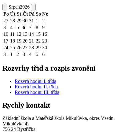
Srpen
2026
Po
Út
St
Čt
Pá
So
Ne
27
28
29
30
31
1
2
3
4
5
6
7
8
9
10
11
12
13
14
15
16
17
18
19
20
21
22
23
24
25
26
27
28
29
30
31
1
2
3
4
5
6
Rozvrhy tříd a rozpis zvonění
Rozvrh hodin: I. třída
Rozvrh hodin: II. třída
Rozvrh hodin: III. třída
Rychlý kontakt
Základní škola a Mateřská škola Mikulůvka, okres Vsetín
Mikulůvka 42
756 24 Bystřička