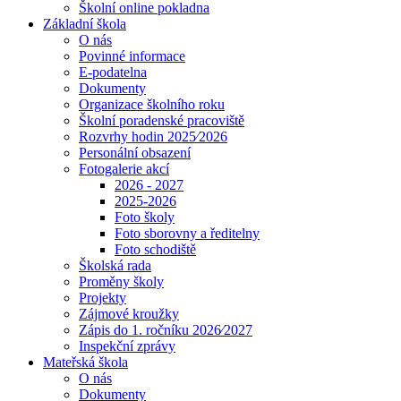
Školní online pokladna
Základní škola
O nás
Povinné informace
E-podatelna
Dokumenty
Organizace školního roku
Školní poradenské pracoviště
Rozvrhy hodin 2025⁄2026
Personální obsazení
Fotogalerie akcí
2026 - 2027
2025-2026
Foto školy
Foto sborovny a ředitelny
Foto schodiště
Školská rada
Proměny školy
Projekty
Zájmové kroužky
Zápis do 1. ročníku 2026⁄2027
Inspekční zprávy
Mateřská škola
O nás
Dokumenty