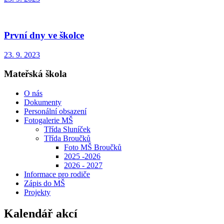
První dny ve školce
23. 9. 2023
Mateřská škola
O nás
Dokumenty
Personální obsazení
Fotogalerie MŠ
Třída Sluníček
Třída Broučků
Foto MŠ Broučků
2025 -2026
2026 - 2027
Informace pro rodiče
Zápis do MŠ
Projekty
Kalendář akcí