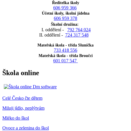
Ředitelka školy
606 959 366
Účetní školy, školní jídelna
606 959 378
Školní družina:
I. oddělení -
792 764 024
II. oddělení -
724 317 548
Mateřská škola - třída Sluníčka
733 418 556
Mateřská škola - třída Broučci
601 017 547
Škola online
Celé Česko čte dětem
Miluji jídlo, neplýtvám
Mléko do škol
Ovoce a zelenina do škol