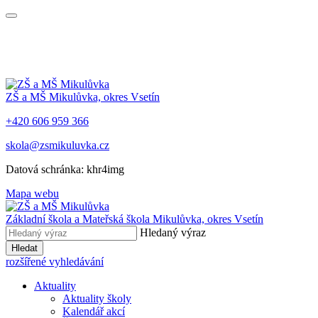
ZŠ a MŠ Mikulůvka, okres Vsetín
+420 606 959 366
skola@zsmikuluvka.cz
Datová schránka: khr4img
Mapa webu
Základní škola a Mateřská škola Mikulůvka, okres Vsetín
Hledaný výraz
Hledat
rozšířené vyhledávání
Aktuality
Aktuality školy
Kalendář akcí