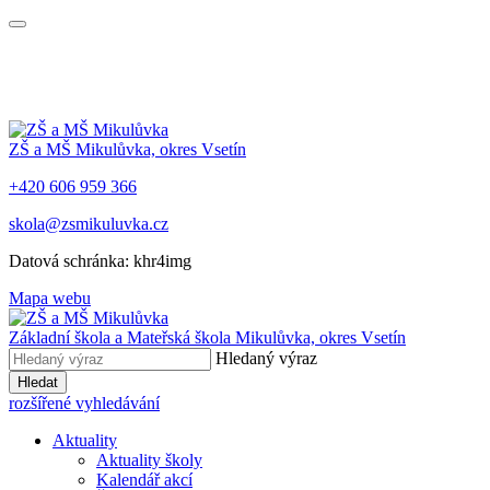
ZŠ a MŠ Mikulůvka, okres Vsetín
+420 606 959 366
skola@zsmikuluvka.cz
Datová schránka: khr4img
Mapa webu
Základní škola a Mateřská škola Mikulůvka, okres Vsetín
Hledaný výraz
Hledat
rozšířené vyhledávání
Aktuality
Aktuality školy
Kalendář akcí