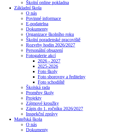
Školní online pokladna
Základní škola
O nás
Povinné informace
E-podatelna
Dokumenty
Organizace školního roku
Školní poradenské pracoviště
Rozvrhy hodin 2026/2027
Personální obsazení
Fotogalerie akcí
2026 - 2027
2025-2026
Foto školy
Foto sborovny a ředitelny
Foto schodiště
Školská rada
Proměny školy
Projekty
Zájmové kroužky
Zápis do 1. ročníku 2026⁄2027
Inspekční zprávy
Mateřská škola
O nás
Dokumenty