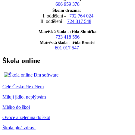
606 959 378
Školní družina:
I. oddělení -
792 764 024
II. oddělení -
724 317 548
Mateřská škola - třída Sluníčka
733 418 556
Mateřská škola - třída Broučci
601 017 547
Škola online
Celé Česko čte dětem
Miluji jídlo, neplýtvám
Mléko do škol
Ovoce a zelenina do škol
Škola plná zdraví