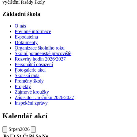
vyčištění fasády školy
Základní škola
O nás
Povinné informace
E-podatelna
Dokumenty
Organizace školního roku
Školní poradenské pracoviště
Rozvrhy hodin 2026/2027
Personální obsazení
Fotogalerie akcí
Školská rada
Proměny školy
Projekty
Zájmové kroužky
Zápis do 1. ročníku 2026⁄2027
Inspekční zprávy
Kalendář akcí
Srpen
2026
Po
Út
St
Čt
Pá
So
Ne