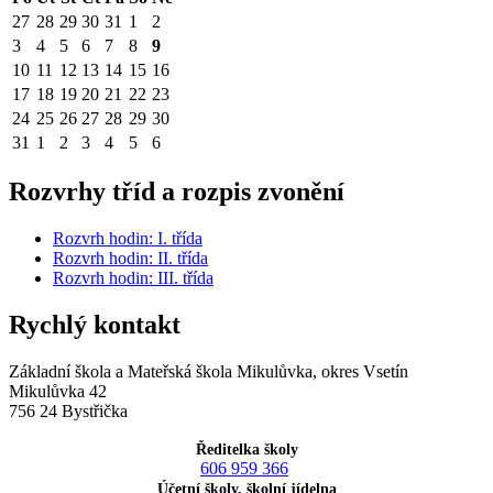
27
28
29
30
31
1
2
3
4
5
6
7
8
9
10
11
12
13
14
15
16
17
18
19
20
21
22
23
24
25
26
27
28
29
30
31
1
2
3
4
5
6
Rozvrhy tříd a rozpis zvonění
Rozvrh hodin: I. třída
Rozvrh hodin: II. třída
Rozvrh hodin: III. třída
Rychlý kontakt
Základní škola a Mateřská škola Mikulůvka, okres Vsetín
Mikulůvka 42
756 24 Bystřička
Ředitelka školy
606 959 366
Účetní školy, školní jídelna