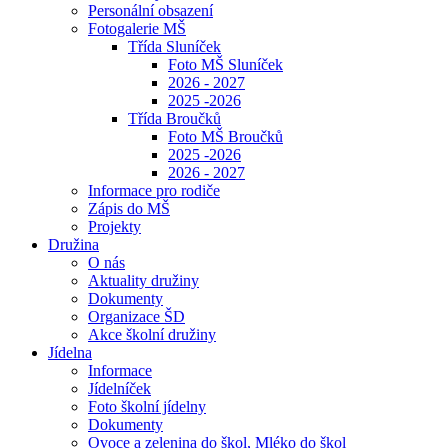
Personální obsazení
Fotogalerie MŠ
Třída Sluníček
Foto MŠ Sluníček
2026 - 2027
2025 -2026
Třída Broučků
Foto MŠ Broučků
2025 -2026
2026 - 2027
Informace pro rodiče
Zápis do MŠ
Projekty
Družina
O nás
Aktuality družiny
Dokumenty
Organizace ŠD
Akce školní družiny
Jídelna
Informace
Jídelníček
Foto školní jídelny
Dokumenty
Ovoce a zelenina do škol, Mléko do škol