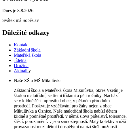
Dnes je 8.8.2026
Svátek má
Soběslav
Důležité odkazy
Kontakt
Základní škola
Mateřská škola
Jídelna
Družina
Aktualit
y
Naše ZŠ a MŠ Mikulůvka
Základní škola a Mateřská škola Mikulůvka, okres Vsetín je
školou malotřídní, se třemi třídami a pěti ročníky. Nachází
se v klidné části uprostřed obce, v pěkném přírodním
prostředí. Poskytuje vzdělávání pro žáky nejen z obce
Mikulůvka a Oznice. Naše malotřídní škola nabízí dětem
klidné a podnětné prostředí, v němž slova přátelství, tolerance,
štěstí, porozumění… jsou samozřejmostí. Malý kolektiv a užší
provázanost mezi dětmi i dospělými nabízí širší možnosti