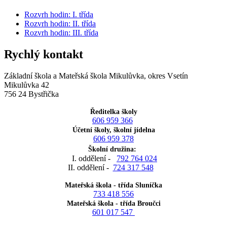
Rozvrh hodin: I. třída
Rozvrh hodin: II. třída
Rozvrh hodin: III. třída
Rychlý kontakt
Základní škola a Mateřská škola Mikulůvka, okres Vsetín
Mikulůvka 42
756 24 Bystřička
Ředitelka školy
606 959 366
Účetní školy, školní jídelna
606 959 378
Školní družina:
I. oddělení -
792 764 024
II. oddělení -
724 317 548
Mateřská škola - třída Sluníčka
733 418 556
Mateřská škola - třída Broučci
601 017 547