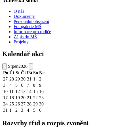
Mateřská škola
O nás
Dokumenty
Personální obsazení
Fotogalerie MŠ
Informace pro rodiče
Zápis do MŠ
Projekty
Kalendář akcí
Srpen
2026
Po
Út
St
Čt
Pá
So
Ne
27
28
29
30
31
1
2
3
4
5
6
7
8
9
10
11
12
13
14
15
16
17
18
19
20
21
22
23
24
25
26
27
28
29
30
31
1
2
3
4
5
6
Rozvrhy tříd a rozpis zvonění