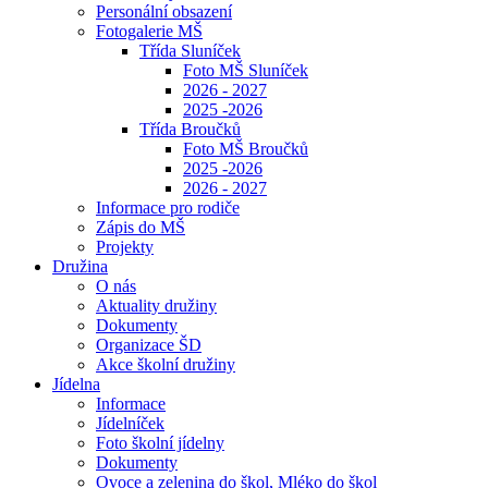
Personální obsazení
Fotogalerie MŠ
Třída Sluníček
Foto MŠ Sluníček
2026 - 2027
2025 -2026
Třída Broučků
Foto MŠ Broučků
2025 -2026
2026 - 2027
Informace pro rodiče
Zápis do MŠ
Projekty
Družina
O nás
Aktuality družiny
Dokumenty
Organizace ŠD
Akce školní družiny
Jídelna
Informace
Jídelníček
Foto školní jídelny
Dokumenty
Ovoce a zelenina do škol, Mléko do škol