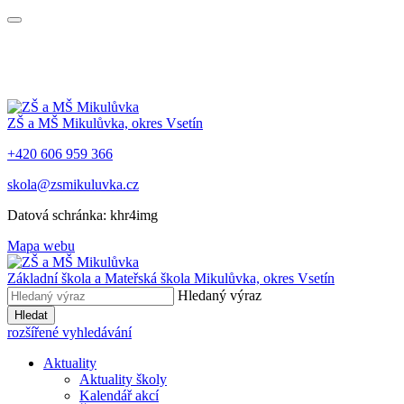
ZŠ a MŠ Mikulůvka, okres Vsetín
+420 606 959 366
skola@zsmikuluvka.cz
Datová schránka: khr4img
Mapa webu
Základní škola a Mateřská škola Mikulůvka, okres Vsetín
Hledaný výraz
Hledat
rozšířené vyhledávání
Aktuality
Aktuality školy
Kalendář akcí