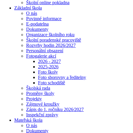
Školní online pokladna
Základní škola
O nás
Povinné informace
E-podatelna
Dokumenty
Organizace školního roku
Školní poradenské pracoviště
Rozvrhy hodin 2026/2027
Personální obsazení
Fotogalerie akcí
2026 - 2027
2025-2026
Foto školy
Foto sborovny a ředitelny
Foto schodiště
Školská rada
Proměny školy
Projekty
Zájmové kroužky
Zápis do 1. ročníku 2026⁄2027
Inspekční zprávy
Mateřská škola
O nás
Dokumenty