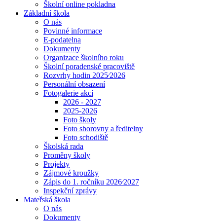
Školní online pokladna
Základní škola
O nás
Povinné informace
E-podatelna
Dokumenty
Organizace školního roku
Školní poradenské pracoviště
Rozvrhy hodin 2025⁄2026
Personální obsazení
Fotogalerie akcí
2026 - 2027
2025-2026
Foto školy
Foto sborovny a ředitelny
Foto schodiště
Školská rada
Proměny školy
Projekty
Zájmové kroužky
Zápis do 1. ročníku 2026⁄2027
Inspekční zprávy
Mateřská škola
O nás
Dokumenty