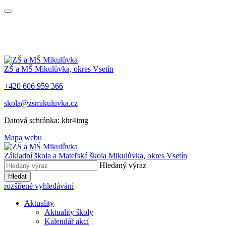
ZŠ a MŠ Mikulůvka, okres Vsetín
+420 606 959 366
skola@zsmikuluvka.cz
Datová schránka: khr4img
Mapa webu
Základní škola a Mateřská škola Mikulůvka, okres Vsetín
Hledaný výraz
Hledat
rozšířené vyhledávání
Aktuality
Aktuality školy
Kalendář akcí