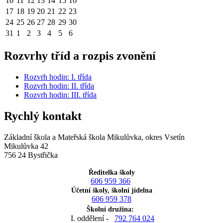
10
11
12
13
14
15
16
17
18
19
20
21
22
23
24
25
26
27
28
29
30
31
1
2
3
4
5
6
Rozvrhy tříd a rozpis zvonění
Rozvrh hodin: I. třída
Rozvrh hodin: II. třída
Rozvrh hodin: III. třída
Rychlý kontakt
Základní škola a Mateřská škola Mikulůvka, okres Vsetín
Mikulůvka 42
756 24 Bystřička
Ředitelka školy
606 959 366
Účetní školy, školní jídelna
606 959 378
Školní družina:
I. oddělení -
792 764 024