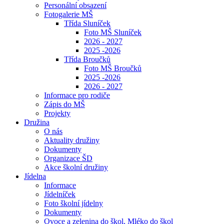
Personální obsazení
Fotogalerie MŠ
Třída Sluníček
Foto MŠ Sluníček
2026 - 2027
2025 -2026
Třída Broučků
Foto MŠ Broučků
2025 -2026
2026 - 2027
Informace pro rodiče
Zápis do MŠ
Projekty
Družina
O nás
Aktuality družiny
Dokumenty
Organizace ŠD
Akce školní družiny
Jídelna
Informace
Jídelníček
Foto školní jídelny
Dokumenty
Ovoce a zelenina do škol, Mléko do škol