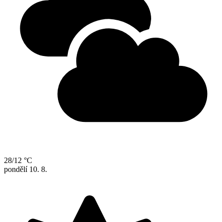
28/12 °C
pondělí
10. 8.