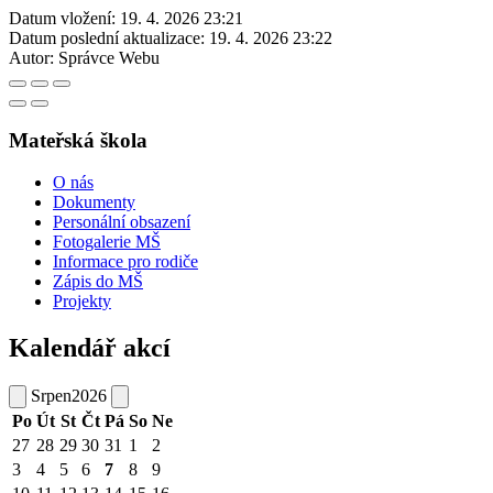
Datum vložení:
19. 4. 2026 23:21
Datum poslední aktualizace:
19. 4. 2026 23:22
Autor:
Správce Webu
Mateřská škola
O nás
Dokumenty
Personální obsazení
Fotogalerie MŠ
Informace pro rodiče
Zápis do MŠ
Projekty
Kalendář akcí
Srpen
2026
Po
Út
St
Čt
Pá
So
Ne
27
28
29
30
31
1
2
3
4
5
6
7
8
9