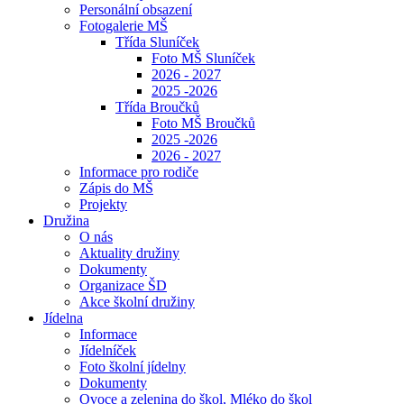
Personální obsazení
Fotogalerie MŠ
Třída Sluníček
Foto MŠ Sluníček
2026 - 2027
2025 -2026
Třída Broučků
Foto MŠ Broučků
2025 -2026
2026 - 2027
Informace pro rodiče
Zápis do MŠ
Projekty
Družina
O nás
Aktuality družiny
Dokumenty
Organizace ŠD
Akce školní družiny
Jídelna
Informace
Jídelníček
Foto školní jídelny
Dokumenty
Ovoce a zelenina do škol, Mléko do škol