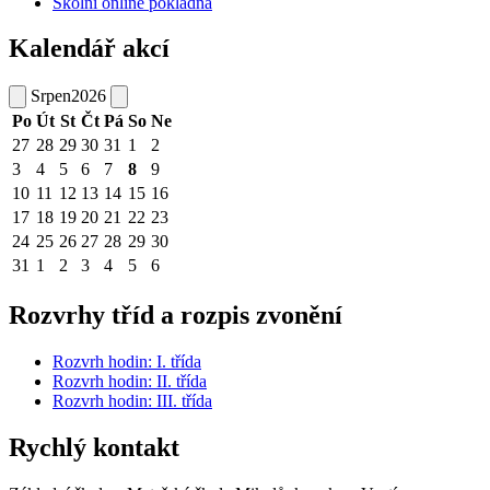
Školní online pokladna
Kalendář akcí
Srpen
2026
Po
Út
St
Čt
Pá
So
Ne
27
28
29
30
31
1
2
3
4
5
6
7
8
9
10
11
12
13
14
15
16
17
18
19
20
21
22
23
24
25
26
27
28
29
30
31
1
2
3
4
5
6
Rozvrhy tříd a rozpis zvonění
Rozvrh hodin: I. třída
Rozvrh hodin: II. třída
Rozvrh hodin: III. třída
Rychlý kontakt