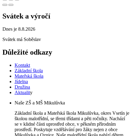
Svátek a výročí
Dnes je 8.8.2026
Svátek má
Soběslav
Důležité odkazy
Kontakt
Základní škola
Mateřská škola
Jídelna
Družina
Aktualit
y
Naše ZŠ a MŠ Mikulůvka
Základní škola a Mateřská škola Mikulůvka, okres Vsetín je
školou malotřídní, se třemi třídami a pěti ročníky. Nachází
se v klidné části uprostřed obce, v pěkném přírodním
prostředí. Poskytuje vzdělávání pro žáky nejen z obce
Mikulůvka a Oznice. Naše malotřídní škola nabízí dětem