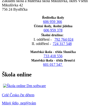
Základní škola a Mateřská škola Mikulůvka, okres Vsetín
Mikulůvka 42
756 24 Bystřička
Ředitelka školy
606 959 366
Účetní školy, školní jídelna
606 959 378
Školní družina:
I. oddělení -
792 764 024
II. oddělení -
724 317 548
Mateřská škola - třída Sluníčka
733 418 556
Mateřská škola - třída Broučci
601 017 547
Škola online
Celé Česko čte dětem
Miluji jídlo, neplýtvám