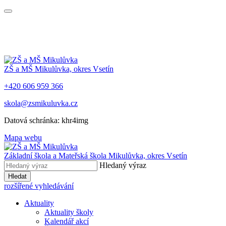
ZŠ a MŠ Mikulůvka, okres Vsetín
+420 606 959 366
skola@zsmikuluvka.cz
Datová schránka: khr4img
Mapa webu
Základní škola a Mateřská škola Mikulůvka, okres Vsetín
Hledaný výraz
Hledat
rozšířené vyhledávání
Aktuality
Aktuality školy
Kalendář akcí