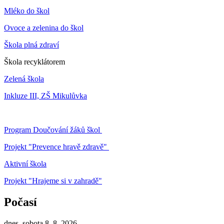
Mléko do škol
Ovoce a zelenina do škol
Škola plná zdraví
Škola recyklátorem
Zelená škola
Inkluze III, ZŠ Mikulůvka
Program Doučování žáků škol
Projekt "Prevence hravě zdravě"
Aktivní škola
Projekt "Hrajeme si v zahradě"
Počasí
dnes, sobota 8. 8. 2026