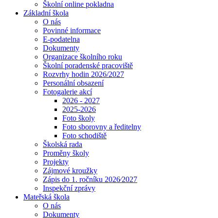
Školní online pokladna
Základní škola
O nás
Povinné informace
E-podatelna
Dokumenty
Organizace školního roku
Školní poradenské pracoviště
Rozvrhy hodin 2026/2027
Personální obsazení
Fotogalerie akcí
2026 - 2027
2025-2026
Foto školy
Foto sborovny a ředitelny
Foto schodiště
Školská rada
Proměny školy
Projekty
Zájmové kroužky
Zápis do 1. ročníku 2026⁄2027
Inspekční zprávy
Mateřská škola
O nás
Dokumenty