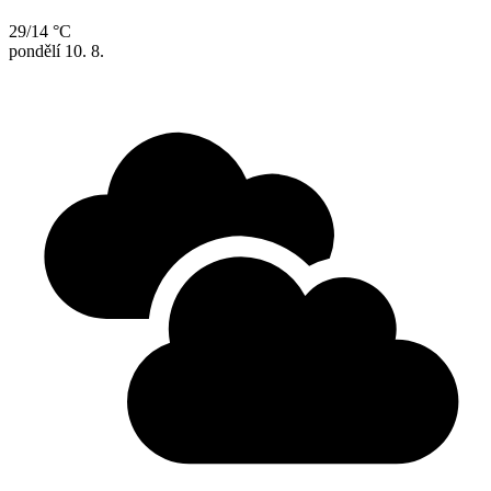
29/14 °C
pondělí
10. 8.