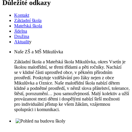
Důležité odkazy
Kontakt
Základní škola
Mateřská škola
Jídelna
Družina
Aktualit
y
Naše ZŠ a MŠ Mikulůvka
Základní škola a Mateřská škola Mikulůvka, okres Vsetín je
školou malotřídní, se třemi třídami a pěti ročníky. Nachází
se v klidné části uprostřed obce, v pěkném přírodním
prostředí. Poskytuje vzdělávání pro žáky nejen z obce
Mikulůvka a Oznice. Naše malotřídní škola nabízí dětem
klidné a podnětné prostředí, v němž slova přátelství, tolerance,
štěstí, porozumění… jsou samozřejmostí. Malý kolektiv a užší
provázanost mezi dětmi i dospělými nabízí širší možnosti
pro individuální přístup ke všem žákům, vzájemnou
spolupráci i komunikaci.