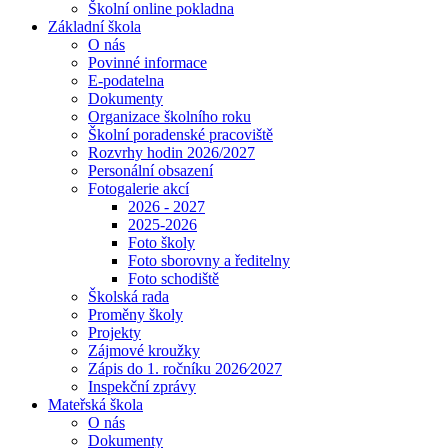
Školní online pokladna
Základní škola
O nás
Povinné informace
E-podatelna
Dokumenty
Organizace školního roku
Školní poradenské pracoviště
Rozvrhy hodin 2026/2027
Personální obsazení
Fotogalerie akcí
2026 - 2027
2025-2026
Foto školy
Foto sborovny a ředitelny
Foto schodiště
Školská rada
Proměny školy
Projekty
Zájmové kroužky
Zápis do 1. ročníku 2026⁄2027
Inspekční zprávy
Mateřská škola
O nás
Dokumenty