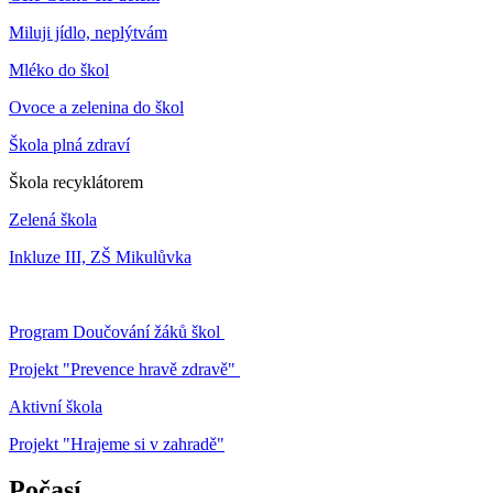
Miluji jídlo, neplýtvám
Mléko do škol
Ovoce a zelenina do škol
Škola plná zdraví
Škola recyklátorem
Zelená škola
Inkluze III, ZŠ Mikulůvka
Program Doučování žáků škol
Projekt "Prevence hravě zdravě"
Aktivní škola
Projekt "Hrajeme si v zahradě"
Počasí