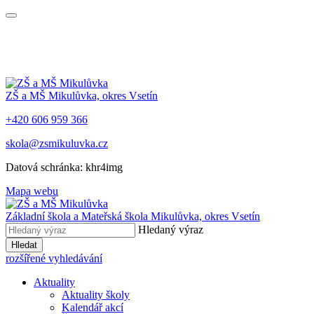
ZŠ a MŠ Mikulůvka, okres Vsetín
+420 606 959 366
skola@zsmikuluvka.cz
Datová schránka: khr4img
Mapa webu
Základní škola a Mateřská škola Mikulůvka, okres Vsetín
Hledaný výraz
Hledat
rozšířené vyhledávání
Aktuality
Aktuality školy
Kalendář akcí