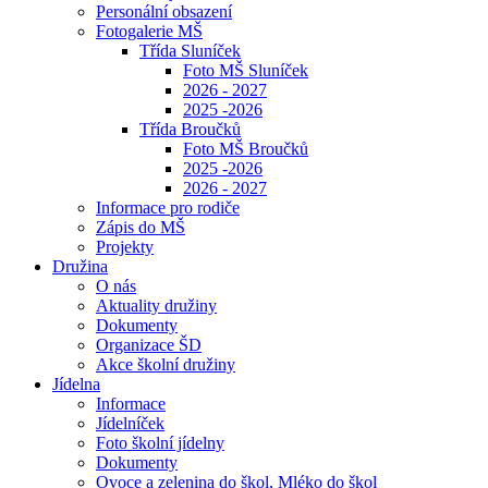
Personální obsazení
Fotogalerie MŠ
Třída Sluníček
Foto MŠ Sluníček
2026 - 2027
2025 -2026
Třída Broučků
Foto MŠ Broučků
2025 -2026
2026 - 2027
Informace pro rodiče
Zápis do MŠ
Projekty
Družina
O nás
Aktuality družiny
Dokumenty
Organizace ŠD
Akce školní družiny
Jídelna
Informace
Jídelníček
Foto školní jídelny
Dokumenty
Ovoce a zelenina do škol, Mléko do škol