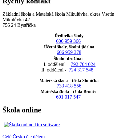
Rychlý kontakt
Základní škola a Mateřská škola Mikulůvka, okres Vsetín
Mikulůvka 42
756 24 Bystřička
Ředitelka školy
606 959 366
Účetní školy, školní jídelna
606 959 378
Školní družina:
I. oddělení -
792 764 024
II. oddělení -
724 317 548
Mateřská škola - třída Sluníčka
733 418 556
Mateřská škola - třída Broučci
601 017 547
Škola online
Celé Česko čte dětem