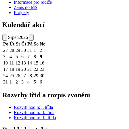
Informace pro rodiče
Zápis do MŠ
Projekty
Kalendář akcí
Srpen
2026
Po
Út
St
Čt
Pá
So
Ne
27
28
29
30
31
1
2
3
4
5
6
7
8
9
10
11
12
13
14
15
16
17
18
19
20
21
22
23
24
25
26
27
28
29
30
31
1
2
3
4
5
6
Rozvrhy tříd a rozpis zvonění
Rozvrh hodin: I. třída
Rozvrh hodin: II. třída
Rozvrh hodin: III. třída