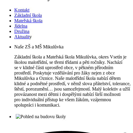
Kontakt
Základní škola
Mateřská škola
Jídelna
Družina
Aktualit
y
Naše ZŠ a MŠ Mikulůvka
Základní škola a Mateřská škola Mikulůvka, okres Vsetín je
školou malotřídní, se třemi třídami a pěti ročníky. Nachází
se v klidné části uprostřed obce, v pěkném přírodním
prostředí. Poskytuje vzdělávání pro žáky nejen z obce
Mikulůvka a Oznice. Naše malotřídní škola nabízí dětem
klidné a podnětné prostředí, v němž slova přátelství, tolerance,
štěstí, porozumění… jsou samozřejmostí. Malý kolektiv a užší
provázanost mezi dětmi i dospělými nabízí širší možnosti
pro individuální přístup ke všem žákům, vzájemnou
spolupráci i komunikaci.