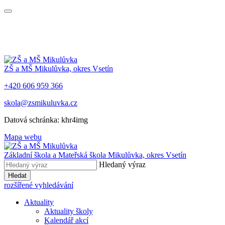
ZŠ a MŠ Mikulůvka, okres Vsetín
+420 606 959 366
skola@zsmikuluvka.cz
Datová schránka: khr4img
Mapa webu
Základní škola a Mateřská škola Mikulůvka, okres Vsetín
Hledaný výraz
Hledat
rozšířené vyhledávání
Aktuality
Aktuality školy
Kalendář akcí