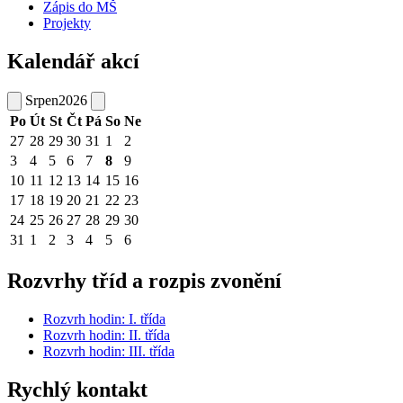
Zápis do MŠ
Projekty
Kalendář akcí
Srpen
2026
Po
Út
St
Čt
Pá
So
Ne
27
28
29
30
31
1
2
3
4
5
6
7
8
9
10
11
12
13
14
15
16
17
18
19
20
21
22
23
24
25
26
27
28
29
30
31
1
2
3
4
5
6
Rozvrhy tříd a rozpis zvonění
Rozvrh hodin: I. třída
Rozvrh hodin: II. třída
Rozvrh hodin: III. třída
Rychlý kontakt