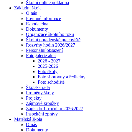
Školní online pokladna
Základní škola
O nás
Povinné informace
E-podatelna
Dokumenty
Organizace školního roku
Školní poradenské pracoviště
Rozvrhy hodin 2026/2027
Personální obsazení
Fotogalerie akcí
2026 - 2027
2025-2026
Foto školy
Foto sborovny a ředitelny
Foto schodiště
Školská rada
Proměny školy
Projekty
Zájmové kroužky
Zápis do 1. ročníku 2026⁄2027
Inspekční zprávy
Mateřská škola
O nás
Dokumenty