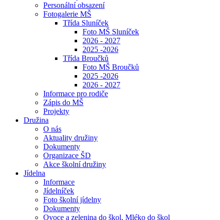
Personální obsazení
Fotogalerie MŠ
Třída Sluníček
Foto MŠ Sluníček
2026 - 2027
2025 -2026
Třída Broučků
Foto MŠ Broučků
2025 -2026
2026 - 2027
Informace pro rodiče
Zápis do MŠ
Projekty
Družina
O nás
Aktuality družiny
Dokumenty
Organizace ŠD
Akce školní družiny
Jídelna
Informace
Jídelníček
Foto školní jídelny
Dokumenty
Ovoce a zelenina do škol, Mléko do škol