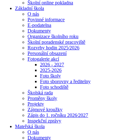
Školní online pokladna
Základní škola
O nás
Povinné informace
E-podatelna
Dokumenty
Organizace školního roku
Školní poradenské pracoviště
Rozvrhy hodin 2025⁄2026
Personální obsazení
Fotogalerie akcí
2026 - 2027
2025-2026
Foto školy
Foto sborovny a ředitelny
Foto schodiště
Školská rada
Proměny školy
Projekty
Zájmové kroužky
Zápis do 1. ročníku 2026⁄2027
Inspekční zprávy
Mateřská škola
O nás
Dokumenty