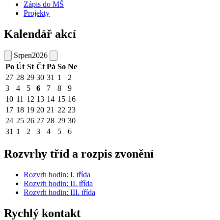
Zápis do MŠ
Projekty
Kalendář akcí
Srpen
2026
Po
Út
St
Čt
Pá
So
Ne
27
28
29
30
31
1
2
3
4
5
6
7
8
9
10
11
12
13
14
15
16
17
18
19
20
21
22
23
24
25
26
27
28
29
30
31
1
2
3
4
5
6
Rozvrhy tříd a rozpis zvonění
Rozvrh hodin: I. třída
Rozvrh hodin: II. třída
Rozvrh hodin: III. třída
Rychlý kontakt