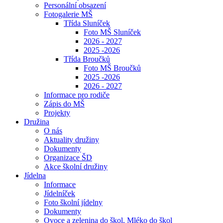
Personální obsazení
Fotogalerie MŠ
Třída Sluníček
Foto MŠ Sluníček
2026 - 2027
2025 -2026
Třída Broučků
Foto MŠ Broučků
2025 -2026
2026 - 2027
Informace pro rodiče
Zápis do MŠ
Projekty
Družina
O nás
Aktuality družiny
Dokumenty
Organizace ŠD
Akce školní družiny
Jídelna
Informace
Jídelníček
Foto školní jídelny
Dokumenty
Ovoce a zelenina do škol, Mléko do škol