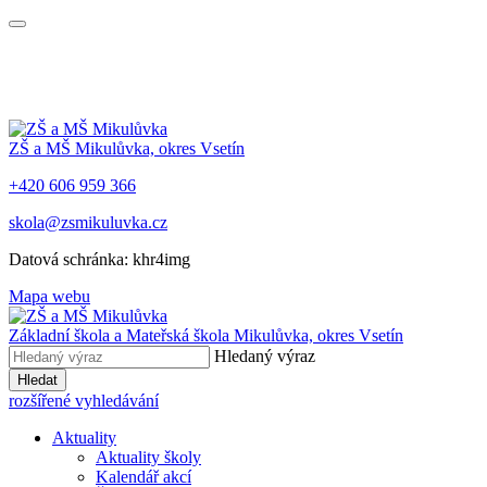
ZŠ a MŠ Mikulůvka, okres Vsetín
+420 606 959 366
skola@zsmikuluvka.cz
Datová schránka: khr4img
Mapa webu
Základní škola a Mateřská škola Mikulůvka, okres Vsetín
Hledaný výraz
Hledat
rozšířené vyhledávání
Aktuality
Aktuality školy
Kalendář akcí