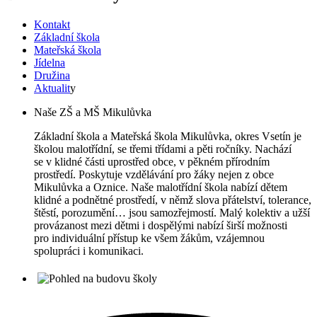
Kontakt
Základní škola
Mateřská škola
Jídelna
Družina
Aktualit
y
Naše ZŠ a MŠ Mikulůvka
Základní škola a Mateřská škola Mikulůvka, okres Vsetín je
školou malotřídní, se třemi třídami a pěti ročníky. Nachází
se v klidné části uprostřed obce, v pěkném přírodním
prostředí. Poskytuje vzdělávání pro žáky nejen z obce
Mikulůvka a Oznice. Naše malotřídní škola nabízí dětem
klidné a podnětné prostředí, v němž slova přátelství, tolerance,
štěstí, porozumění… jsou samozřejmostí. Malý kolektiv a užší
provázanost mezi dětmi i dospělými nabízí širší možnosti
pro individuální přístup ke všem žákům, vzájemnou
spolupráci i komunikaci.