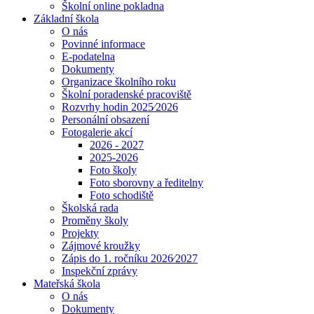
Školní online pokladna
Základní škola
O nás
Povinné informace
E-podatelna
Dokumenty
Organizace školního roku
Školní poradenské pracoviště
Rozvrhy hodin 2025⁄2026
Personální obsazení
Fotogalerie akcí
2026 - 2027
2025-2026
Foto školy
Foto sborovny a ředitelny
Foto schodiště
Školská rada
Proměny školy
Projekty
Zájmové kroužky
Zápis do 1. ročníku 2026⁄2027
Inspekční zprávy
Mateřská škola
O nás
Dokumenty