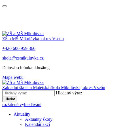
ZŠ a MŠ Mikulůvka, okres Vsetín
+420 606 959 366
skola@zsmikuluvka.cz
Datová schránka: khr4img
Mapa webu
Základní škola a Mateřská škola Mikulůvka, okres Vsetín
Hledaný výraz
Hledat
rozšířené vyhledávání
Aktuality
Aktuality školy
Kalendář akcí