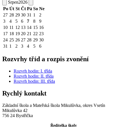
Srpen
2026
Po
Út
St
Čt
Pá
So
Ne
27
28
29
30
31
1
2
3
4
5
6
7
8
9
10
11
12
13
14
15
16
17
18
19
20
21
22
23
24
25
26
27
28
29
30
31
1
2
3
4
5
6
Rozvrhy tříd a rozpis zvonění
Rozvrh hodin: I. třída
Rozvrh hodin: II. třída
Rozvrh hodin: III. třída
Rychlý kontakt
Základní škola a Mateřská škola Mikulůvka, okres Vsetín
Mikulůvka 42
756 24 Bystřička
Ředitelka školy