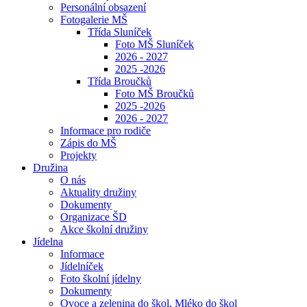
Personální obsazení
Fotogalerie MŠ
Třída Sluníček
Foto MŠ Sluníček
2026 - 2027
2025 -2026
Třída Broučků
Foto MŠ Broučků
2025 -2026
2026 - 2027
Informace pro rodiče
Zápis do MŠ
Projekty
Družina
O nás
Aktuality družiny
Dokumenty
Organizace ŠD
Akce školní družiny
Jídelna
Informace
Jídelníček
Foto školní jídelny
Dokumenty
Ovoce a zelenina do škol, Mléko do škol