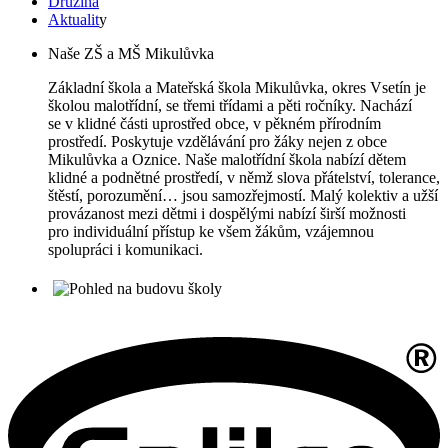
Družina
Aktualit
y
Naše ZŠ a MŠ Mikulůvka
Základní škola a Mateřská škola Mikulůvka, okres Vsetín je
školou malotřídní, se třemi třídami a pěti ročníky. Nachází
se v klidné části uprostřed obce, v pěkném přírodním
prostředí. Poskytuje vzdělávání pro žáky nejen z obce
Mikulůvka a Oznice. Naše malotřídní škola nabízí dětem
klidné a podnětné prostředí, v němž slova přátelství, tolerance,
štěstí, porozumění… jsou samozřejmostí. Malý kolektiv a užší
provázanost mezi dětmi i dospělými nabízí širší možnosti
pro individuální přístup ke všem žákům, vzájemnou
spolupráci i komunikaci.