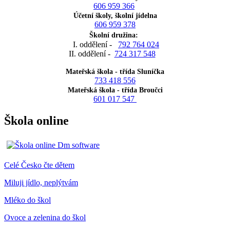
606 959 366
Účetní školy, školní jídelna
606 959 378
Školní družina:
I. oddělení -
792 764 024
II. oddělení -
724 317 548
Mateřská škola - třída Sluníčka
733 418 556
Mateřská škola - třída Broučci
601 017 547
Škola online
Celé Česko čte dětem
Miluji jídlo, neplýtvám
Mléko do škol
Ovoce a zelenina do škol