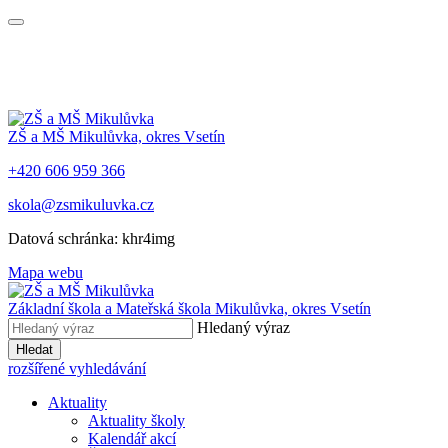
ZŠ a MŠ Mikulůvka, okres Vsetín
+420 606 959 366
skola@zsmikuluvka.cz
Datová schránka: khr4img
Mapa webu
Základní škola a Mateřská škola Mikulůvka, okres Vsetín
Hledaný výraz
Hledat
rozšířené vyhledávání
Aktuality
Aktuality školy
Kalendář akcí