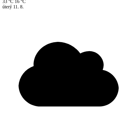
33 °C
16 °C
úterý
11. 8.