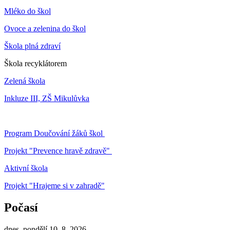
Mléko do škol
Ovoce a zelenina do škol
Škola plná zdraví
Škola recyklátorem
Zelená škola
Inkluze III, ZŠ Mikulůvka
Program Doučování žáků škol
Projekt "Prevence hravě zdravě"
Aktivní škola
Projekt "Hrajeme si v zahradě"
Počasí
dnes, pondělí 10. 8. 2026