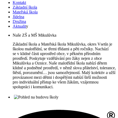
Kontakt
Základní škola
Mateřská škola
Jídelna
Družina
Aktualit
y
Naše ZŠ a MŠ Mikulůvka
Základní škola a Mateřská škola Mikulůvka, okres Vsetín je
školou malotřídní, se třemi třídami a pěti ročníky. Nachází
se v klidné části uprostřed obce, v pěkném přírodním
prostředí. Poskytuje vzdělávání pro žáky nejen z obce
Mikulůvka a Oznice. Naše malotřídní škola nabízí dětem
klidné a podnětné prostředí, v němž slova přátelství, tolerance,
štěstí, porozumění… jsou samozřejmostí. Malý kolektiv a užší
provázanost mezi dětmi i dospělými nabízí širší možnosti
pro individuální přístup ke všem žákům, vzájemnou
spolupráci i komunikaci.