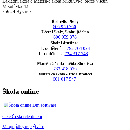
Základní škola a Mateřská škola Mikulůvka, okres Vsetín
Mikulůvka 42
756 24 Bystřička
Ředitelka školy
606 959 366
Účetní školy, školní jídelna
606 959 378
Školní družina:
I. oddělení -
792 764 024
II. oddělení -
724 317 548
Mateřská škola - třída Sluníčka
733 418 556
Mateřská škola - třída Broučci
601 017 547
Škola online
Celé Česko čte dětem
Miluji jídlo, neplýtvám