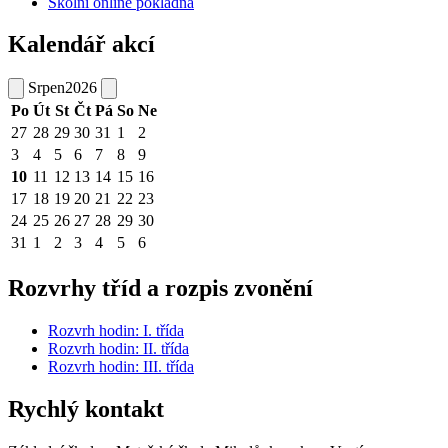
Školní online pokladna
Kalendář akcí
Srpen
2026
Po
Út
St
Čt
Pá
So
Ne
27
28
29
30
31
1
2
3
4
5
6
7
8
9
10
11
12
13
14
15
16
17
18
19
20
21
22
23
24
25
26
27
28
29
30
31
1
2
3
4
5
6
Rozvrhy tříd a rozpis zvonění
Rozvrh hodin: I. třída
Rozvrh hodin: II. třída
Rozvrh hodin: III. třída
Rychlý kontakt