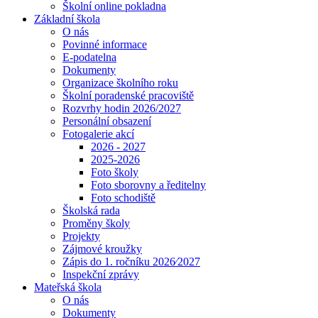
Školní online pokladna
Základní škola
O nás
Povinné informace
E-podatelna
Dokumenty
Organizace školního roku
Školní poradenské pracoviště
Rozvrhy hodin 2026/2027
Personální obsazení
Fotogalerie akcí
2026 - 2027
2025-2026
Foto školy
Foto sborovny a ředitelny
Foto schodiště
Školská rada
Proměny školy
Projekty
Zájmové kroužky
Zápis do 1. ročníku 2026⁄2027
Inspekční zprávy
Mateřská škola
O nás
Dokumenty