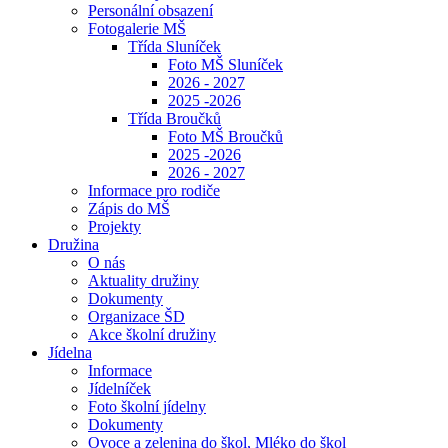
Personální obsazení
Fotogalerie MŠ
Třída Sluníček
Foto MŠ Sluníček
2026 - 2027
2025 -2026
Třída Broučků
Foto MŠ Broučků
2025 -2026
2026 - 2027
Informace pro rodiče
Zápis do MŠ
Projekty
Družina
O nás
Aktuality družiny
Dokumenty
Organizace ŠD
Akce školní družiny
Jídelna
Informace
Jídelníček
Foto školní jídelny
Dokumenty
Ovoce a zelenina do škol, Mléko do škol