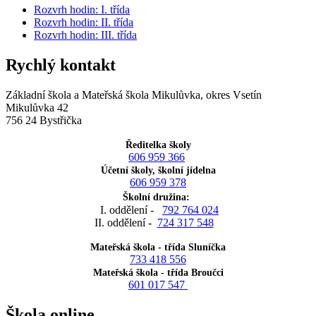
Rozvrh hodin: I. třída
Rozvrh hodin: II. třída
Rozvrh hodin: III. třída
Rychlý kontakt
Základní škola a Mateřská škola Mikulůvka, okres Vsetín
Mikulůvka 42
756 24 Bystřička
Ředitelka školy
606 959 366
Účetní školy, školní jídelna
606 959 378
Školní družina:
I. oddělení -
792 764 024
II. oddělení -
724 317 548
Mateřská škola - třída Sluníčka
733 418 556
Mateřská škola - třída Broučci
601 017 547
Škola online