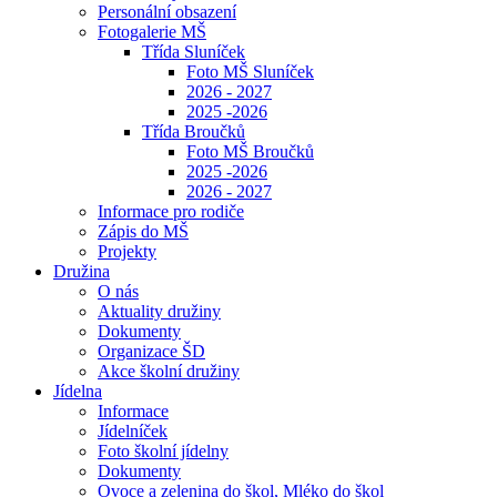
Personální obsazení
Fotogalerie MŠ
Třída Sluníček
Foto MŠ Sluníček
2026 - 2027
2025 -2026
Třída Broučků
Foto MŠ Broučků
2025 -2026
2026 - 2027
Informace pro rodiče
Zápis do MŠ
Projekty
Družina
O nás
Aktuality družiny
Dokumenty
Organizace ŠD
Akce školní družiny
Jídelna
Informace
Jídelníček
Foto školní jídelny
Dokumenty
Ovoce a zelenina do škol, Mléko do škol