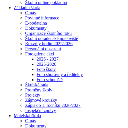
Školní online pokladna
Základní škola
O nás
Povinné informace
E-podatelna
Dokumenty
Organizace školního roku
Školní poradenské pracoviště
Rozvrhy hodin 2025⁄2026
Personální obsazení
Fotogalerie akcí
2026 - 2027
2025-2026
Foto školy
Foto sborovny a ředitelny
Foto schodiště
Školská rada
Proměny školy
Projekty
Zájmové kroužky
Zápis do 1. ročníku 2026⁄2027
Inspekční zprávy
Mateřská škola
O nás
Dokumenty