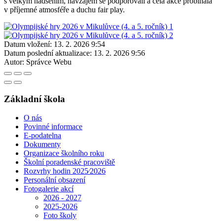
s velkým nadšením, navzájem se podporovali a celá akce probíhala
v příjemné atmosféře a duchu fair play.
Datum vložení:
13. 2. 2026 9:54
Datum poslední aktualizace:
13. 2. 2026 9:56
Autor:
Správce Webu
Základní škola
O nás
Povinné informace
E-podatelna
Dokumenty
Organizace školního roku
Školní poradenské pracoviště
Rozvrhy hodin 2025⁄2026
Personální obsazení
Fotogalerie akcí
2026 - 2027
2025-2026
Foto školy