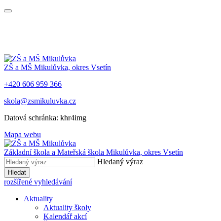
ZŠ a MŠ Mikulůvka, okres Vsetín
+420 606 959 366
skola@zsmikuluvka.cz
Datová schránka: khr4img
Mapa webu
Základní škola a Mateřská škola Mikulůvka, okres Vsetín
Hledaný výraz
Hledat
rozšířené vyhledávání
Aktuality
Aktuality školy
Kalendář akcí