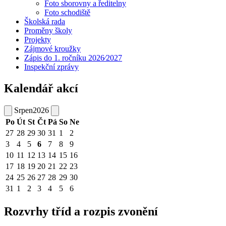
Foto sborovny a ředitelny
Foto schodiště
Školská rada
Proměny školy
Projekty
Zájmové kroužky
Zápis do 1. ročníku 2026⁄2027
Inspekční zprávy
Kalendář akcí
Srpen
2026
Po
Út
St
Čt
Pá
So
Ne
27
28
29
30
31
1
2
3
4
5
6
7
8
9
10
11
12
13
14
15
16
17
18
19
20
21
22
23
24
25
26
27
28
29
30
31
1
2
3
4
5
6
Rozvrhy tříd a rozpis zvonění