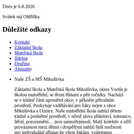
Dnes je 6.8.2026
Svátek má
Oldřiška
Důležité odkazy
Kontakt
Základní škola
Mateřská škola
Jídelna
Družina
Aktualit
y
Naše ZŠ a MŠ Mikulůvka
Základní škola a Mateřská škola Mikulůvka, okres Vsetín je
školou malotřídní, se třemi třídami a pěti ročníky. Nachází
se v klidné části uprostřed obce, v pěkném přírodním
prostředí. Poskytuje vzdělávání pro žáky nejen z obce
Mikulůvka a Oznice. Naše malotřídní škola nabízí dětem
klidné a podnětné prostředí, v němž slova přátelství, tolerance,
štěstí, porozumění… jsou samozřejmostí. Malý kolektiv a užší
provázanost mezi dětmi i dospělými nabízí širší možnosti
pro individuální přístup ke všem žákům, vzájemnou