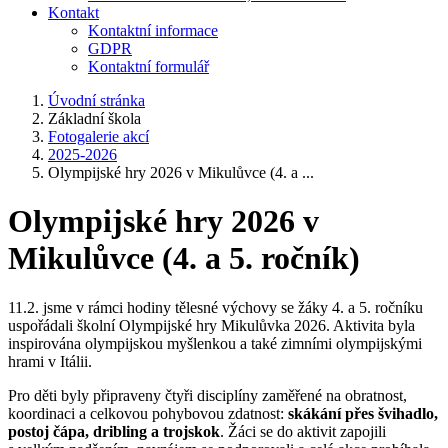
Kontakt
Kontaktní informace
GDPR
Kontaktní formulář
Úvodní stránka
Základní škola
Fotogalerie akcí
2025-2026
Olympijské hry 2026 v Mikulůvce (4. a ...
Olympijské hry 2026 v
Mikulůvce (4. a 5. ročník)
11.2. jsme v rámci hodiny tělesné výchovy se žáky 4. a 5. ročníku
uspořádali školní Olympijské hry Mikulůvka 2026. Aktivita byla
inspirována olympijskou myšlenkou a také zimními olympijskými
hrami v Itálii.
Pro děti byly připraveny čtyři disciplíny zaměřené na obratnost,
koordinaci a celkovou pohybovou zdatnost:
skákání přes švihadlo,
postoj čápa, dribling a trojskok
. Žáci se do aktivit zapojili