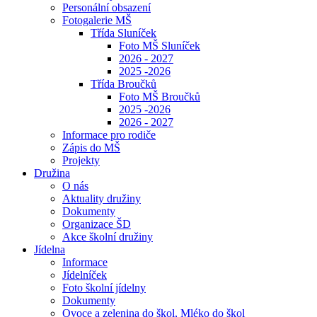
Personální obsazení
Fotogalerie MŠ
Třída Sluníček
Foto MŠ Sluníček
2026 - 2027
2025 -2026
Třída Broučků
Foto MŠ Broučků
2025 -2026
2026 - 2027
Informace pro rodiče
Zápis do MŠ
Projekty
Družina
O nás
Aktuality družiny
Dokumenty
Organizace ŠD
Akce školní družiny
Jídelna
Informace
Jídelníček
Foto školní jídelny
Dokumenty
Ovoce a zelenina do škol, Mléko do škol