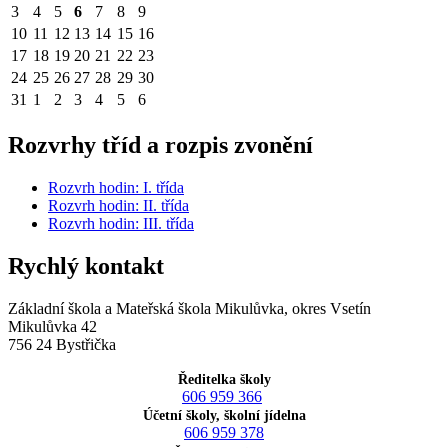
3
4
5
6
7
8
9
10
11
12
13
14
15
16
17
18
19
20
21
22
23
24
25
26
27
28
29
30
31
1
2
3
4
5
6
Rozvrhy tříd a rozpis zvonění
Rozvrh hodin: I. třída
Rozvrh hodin: II. třída
Rozvrh hodin: III. třída
Rychlý kontakt
Základní škola a Mateřská škola Mikulůvka, okres Vsetín
Mikulůvka 42
756 24 Bystřička
Ředitelka školy
606 959 366
Účetní školy, školní jídelna
606 959 378