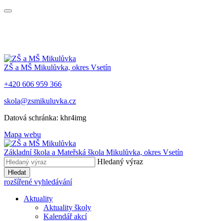
ZŠ a MŠ Mikulůvka, okres Vsetín
+420 606 959 366
skola@zsmikuluvka.cz
Datová schránka: khr4img
Mapa webu
Základní škola a Mateřská škola Mikulůvka, okres Vsetín
Hledaný výraz
Hledat
rozšířené vyhledávání
Aktuality
Aktuality školy
Kalendář akcí