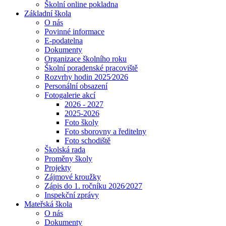
Školní online pokladna
Základní škola
O nás
Povinné informace
E-podatelna
Dokumenty
Organizace školního roku
Školní poradenské pracoviště
Rozvrhy hodin 2025⁄2026
Personální obsazení
Fotogalerie akcí
2026 - 2027
2025-2026
Foto školy
Foto sborovny a ředitelny
Foto schodiště
Školská rada
Proměny školy
Projekty
Zájmové kroužky
Zápis do 1. ročníku 2026⁄2027
Inspekční zprávy
Mateřská škola
O nás
Dokumenty