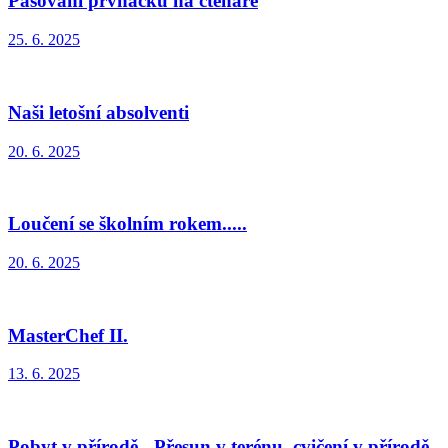
Pasování prvňáčků na čtenáře
25. 6. 2025
Naši letošní absolventi
20. 6. 2025
Loučení se školním rokem.....
20. 6. 2025
MasterChef II.
13. 6. 2025
Pobyt v přírodě - Přesun v terénu, cvičení v přírodě.