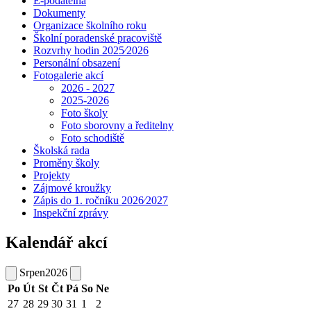
E-podatelna
Dokumenty
Organizace školního roku
Školní poradenské pracoviště
Rozvrhy hodin 2025⁄2026
Personální obsazení
Fotogalerie akcí
2026 - 2027
2025-2026
Foto školy
Foto sborovny a ředitelny
Foto schodiště
Školská rada
Proměny školy
Projekty
Zájmové kroužky
Zápis do 1. ročníku 2026⁄2027
Inspekční zprávy
Kalendář akcí
Srpen
2026
Po
Út
St
Čt
Pá
So
Ne
27
28
29
30
31
1
2