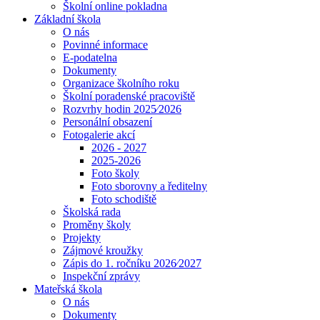
Školní online pokladna
Základní škola
O nás
Povinné informace
E-podatelna
Dokumenty
Organizace školního roku
Školní poradenské pracoviště
Rozvrhy hodin 2025⁄2026
Personální obsazení
Fotogalerie akcí
2026 - 2027
2025-2026
Foto školy
Foto sborovny a ředitelny
Foto schodiště
Školská rada
Proměny školy
Projekty
Zájmové kroužky
Zápis do 1. ročníku 2026⁄2027
Inspekční zprávy
Mateřská škola
O nás
Dokumenty