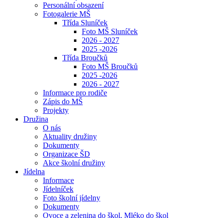
Personální obsazení
Fotogalerie MŠ
Třída Sluníček
Foto MŠ Sluníček
2026 - 2027
2025 -2026
Třída Broučků
Foto MŠ Broučků
2025 -2026
2026 - 2027
Informace pro rodiče
Zápis do MŠ
Projekty
Družina
O nás
Aktuality družiny
Dokumenty
Organizace ŠD
Akce školní družiny
Jídelna
Informace
Jídelníček
Foto školní jídelny
Dokumenty
Ovoce a zelenina do škol, Mléko do škol