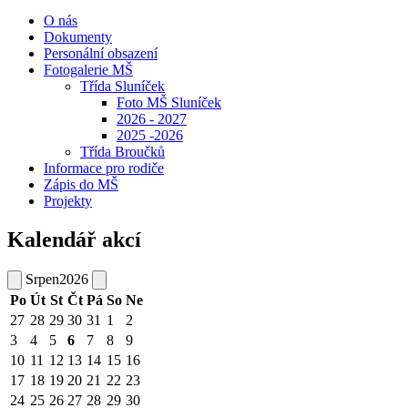
O nás
Dokumenty
Personální obsazení
Fotogalerie MŠ
Třída Sluníček
Foto MŠ Sluníček
2026 - 2027
2025 -2026
Třída Broučků
Informace pro rodiče
Zápis do MŠ
Projekty
Kalendář akcí
Srpen
2026
Po
Út
St
Čt
Pá
So
Ne
27
28
29
30
31
1
2
3
4
5
6
7
8
9
10
11
12
13
14
15
16
17
18
19
20
21
22
23
24
25
26
27
28
29
30