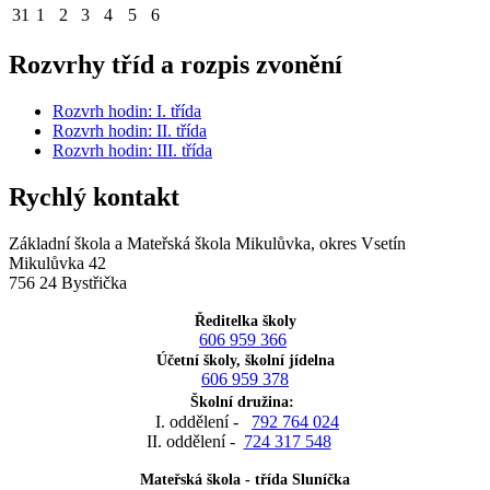
31
1
2
3
4
5
6
Rozvrhy tříd a rozpis zvonění
Rozvrh hodin: I. třída
Rozvrh hodin: II. třída
Rozvrh hodin: III. třída
Rychlý kontakt
Základní škola a Mateřská škola Mikulůvka, okres Vsetín
Mikulůvka 42
756 24 Bystřička
Ředitelka školy
606 959 366
Účetní školy, školní jídelna
606 959 378
Školní družina:
I. oddělení -
792 764 024
II. oddělení -
724 317 548
Mateřská škola - třída Sluníčka