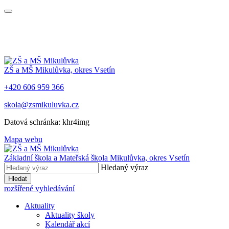
ZŠ a MŠ Mikulůvka, okres Vsetín
+420 606 959 366
skola@zsmikuluvka.cz
Datová schránka: khr4img
Mapa webu
Základní škola a Mateřská škola Mikulůvka, okres Vsetín
Hledaný výraz
Hledat
rozšířené vyhledávání
Aktuality
Aktuality školy
Kalendář akcí