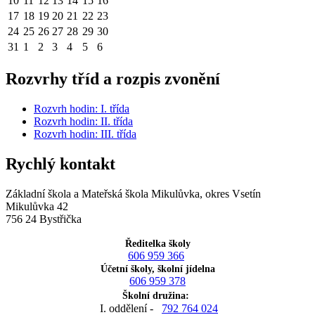
10
11
12
13
14
15
16
17
18
19
20
21
22
23
24
25
26
27
28
29
30
31
1
2
3
4
5
6
Rozvrhy tříd a rozpis zvonění
Rozvrh hodin: I. třída
Rozvrh hodin: II. třída
Rozvrh hodin: III. třída
Rychlý kontakt
Základní škola a Mateřská škola Mikulůvka, okres Vsetín
Mikulůvka 42
756 24 Bystřička
Ředitelka školy
606 959 366
Účetní školy, školní jídelna
606 959 378
Školní družina:
I. oddělení -
792 764 024