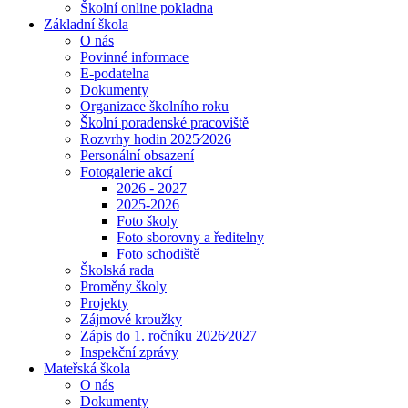
Školní online pokladna
Základní škola
O nás
Povinné informace
E-podatelna
Dokumenty
Organizace školního roku
Školní poradenské pracoviště
Rozvrhy hodin 2025⁄2026
Personální obsazení
Fotogalerie akcí
2026 - 2027
2025-2026
Foto školy
Foto sborovny a ředitelny
Foto schodiště
Školská rada
Proměny školy
Projekty
Zájmové kroužky
Zápis do 1. ročníku 2026⁄2027
Inspekční zprávy
Mateřská škola
O nás
Dokumenty