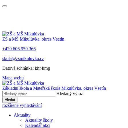
ZŠ a MŠ Mikulůvka, okres Vsetín
+420 606 959 366
skola@zsmikuluvka.cz
Datová schránka: khr4img
Mapa webu
Základní škola a Mateřská škola Mikulůvka, okres Vsetín
Hledaný výraz
Hledat
rozšířené vyhledávání
Aktuality
Aktuality školy
Kalendář akcí