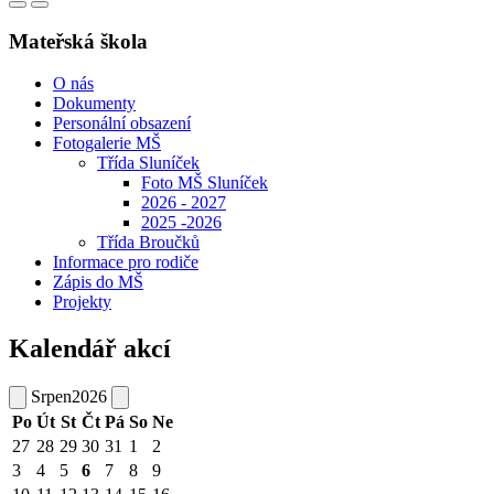
Mateřská škola
O nás
Dokumenty
Personální obsazení
Fotogalerie MŠ
Třída Sluníček
Foto MŠ Sluníček
2026 - 2027
2025 -2026
Třída Broučků
Informace pro rodiče
Zápis do MŠ
Projekty
Kalendář akcí
Srpen
2026
Po
Út
St
Čt
Pá
So
Ne
27
28
29
30
31
1
2
3
4
5
6
7
8
9