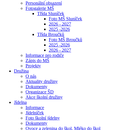
Personální obsazení
Fotogalerie MŠ
Třída Sluníček
Foto MŠ Sluníček
2026 - 2027
2025 -2026
Třída Broučků
Foto MŠ Broučků
2025 -2026
2026 - 2027
Informace pro rodiče
Zápis do MŠ
Projekty
Družina
O nás
Aktuality družiny
Dokumenty
Organizace ŠD
Akce školní družiny
Jídelna
Informace
Jídelníček
Foto školní jídelny
Dokumenty
Ovoce a zelenina do škol, Mléko do škol