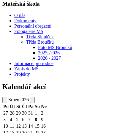
Mateřská škola
O nás
Dokumenty
Personální obsazení
Fotogalerie MŠ
Třída Sluníček
Třída Broučků
Foto MŠ Broučků
2025 -2026
2026 - 2027
Informace pro rodiče
Zápis do MŠ
Projekty
Kalendář akcí
Srpen
2026
Po
Út
St
Čt
Pá
So
Ne
27
28
29
30
31
1
2
3
4
5
6
7
8
9
10
11
12
13
14
15
16
17
18
19
20
21
22
23