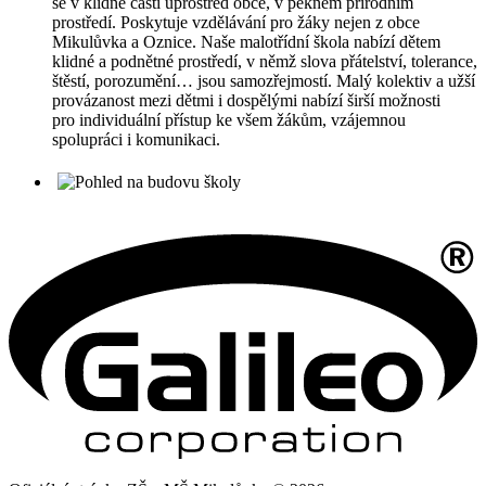
se v klidné části uprostřed obce, v pěkném přírodním
prostředí. Poskytuje vzdělávání pro žáky nejen z obce
Mikulůvka a Oznice. Naše malotřídní škola nabízí dětem
klidné a podnětné prostředí, v němž slova přátelství, tolerance,
štěstí, porozumění… jsou samozřejmostí. Malý kolektiv a užší
provázanost mezi dětmi i dospělými nabízí širší možnosti
pro individuální přístup ke všem žákům, vzájemnou
spolupráci i komunikaci.