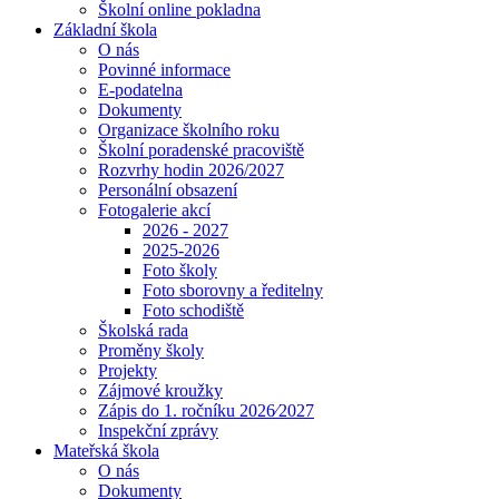
Školní online pokladna
Základní škola
O nás
Povinné informace
E-podatelna
Dokumenty
Organizace školního roku
Školní poradenské pracoviště
Rozvrhy hodin 2026/2027
Personální obsazení
Fotogalerie akcí
2026 - 2027
2025-2026
Foto školy
Foto sborovny a ředitelny
Foto schodiště
Školská rada
Proměny školy
Projekty
Zájmové kroužky
Zápis do 1. ročníku 2026⁄2027
Inspekční zprávy
Mateřská škola
O nás
Dokumenty