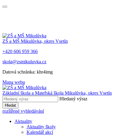
ZŠ a MŠ Mikulůvka, okres Vsetín
+420 606 959 366
skola@zsmikuluvka.cz
Datová schránka: khr4img
Mapa webu
Základní škola a Mateřská škola Mikulůvka, okres Vsetín
Hledaný výraz
Hledat
rozšířené vyhledávání
Aktuality
Aktuality školy
Kalendář akcí