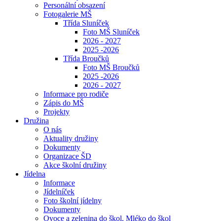
Personální obsazení
Fotogalerie MŠ
Třída Sluníček
Foto MŠ Sluníček
2026 - 2027
2025 -2026
Třída Broučků
Foto MŠ Broučků
2025 -2026
2026 - 2027
Informace pro rodiče
Zápis do MŠ
Projekty
Družina
O nás
Aktuality družiny
Dokumenty
Organizace ŠD
Akce školní družiny
Jídelna
Informace
Jídelníček
Foto školní jídelny
Dokumenty
Ovoce a zelenina do škol, Mléko do škol