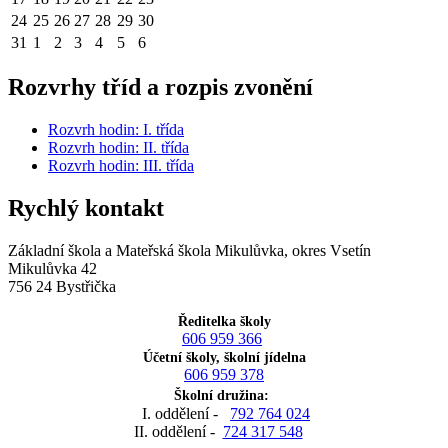
24
25
26
27
28
29
30
31
1
2
3
4
5
6
Rozvrhy tříd a rozpis zvonění
Rozvrh hodin: I. třída
Rozvrh hodin: II. třída
Rozvrh hodin: III. třída
Rychlý kontakt
Základní škola a Mateřská škola Mikulůvka, okres Vsetín
Mikulůvka 42
756 24 Bystřička
Ředitelka školy
606 959 366
Účetní školy, školní jídelna
606 959 378
Školní družina:
I. oddělení -
792 764 024
II. oddělení -
724 317 548