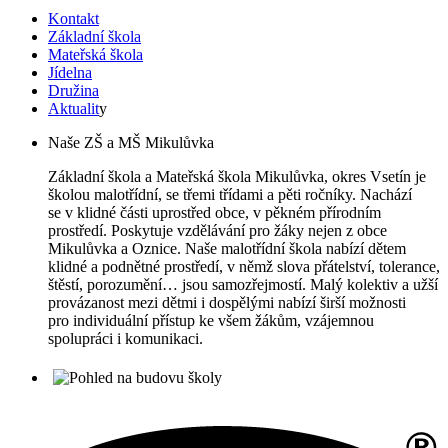
Kontakt
Základní škola
Mateřská škola
Jídelna
Družina
Aktualit
y
Naše ZŠ a MŠ Mikulůvka
Základní škola a Mateřská škola Mikulůvka, okres Vsetín je
školou malotřídní, se třemi třídami a pěti ročníky. Nachází
se v klidné části uprostřed obce, v pěkném přírodním
prostředí. Poskytuje vzdělávání pro žáky nejen z obce
Mikulůvka a Oznice. Naše malotřídní škola nabízí dětem
klidné a podnětné prostředí, v němž slova přátelství, tolerance,
štěstí, porozumění… jsou samozřejmostí. Malý kolektiv a užší
provázanost mezi dětmi i dospělými nabízí širší možnosti
pro individuální přístup ke všem žákům, vzájemnou
spolupráci i komunikaci.