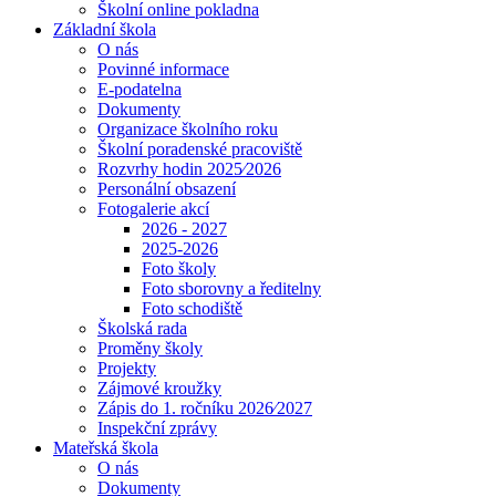
Školní online pokladna
Základní škola
O nás
Povinné informace
E-podatelna
Dokumenty
Organizace školního roku
Školní poradenské pracoviště
Rozvrhy hodin 2025⁄2026
Personální obsazení
Fotogalerie akcí
2026 - 2027
2025-2026
Foto školy
Foto sborovny a ředitelny
Foto schodiště
Školská rada
Proměny školy
Projekty
Zájmové kroužky
Zápis do 1. ročníku 2026⁄2027
Inspekční zprávy
Mateřská škola
O nás
Dokumenty