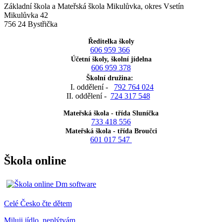
Základní škola a Mateřská škola Mikulůvka, okres Vsetín
Mikulůvka 42
756 24 Bystřička
Ředitelka školy
606 959 366
Účetní školy, školní jídelna
606 959 378
Školní družina:
I. oddělení -
792 764 024
II. oddělení -
724 317 548
Mateřská škola - třída Sluníčka
733 418 556
Mateřská škola - třída Broučci
601 017 547
Škola online
Celé Česko čte dětem
Miluji jídlo, neplýtvám