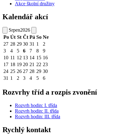
Akce školní družiny
Kalendář akcí
Srpen
2026
Po
Út
St
Čt
Pá
So
Ne
27
28
29
30
31
1
2
3
4
5
6
7
8
9
10
11
12
13
14
15
16
17
18
19
20
21
22
23
24
25
26
27
28
29
30
31
1
2
3
4
5
6
Rozvrhy tříd a rozpis zvonění
Rozvrh hodin: I. třída
Rozvrh hodin: II. třída
Rozvrh hodin: III. třída
Rychlý kontakt