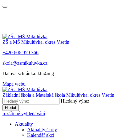
ZŠ a MŠ Mikulůvka, okres Vsetín
+420 606 959 366
skola@zsmikuluvka.cz
Datová schránka: khr4img
Mapa webu
Základní škola a Mateřská škola Mikulůvka, okres Vsetín
Hledaný výraz
Hledat
rozšířené vyhledávání
Aktuality
Aktuality školy
Kalendář akcí