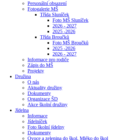
Personální obsazení
Fotogalerie MŠ
Třída Sluníček
Foto MŠ Sluníček
2026 - 2027
2025 -2026
Třída Broučků
Foto MŠ Broučků
2025 -2026
2026 - 2027
Informace pro rodiče
Zápis do MŠ
Projekty
Družina
O nás
Aktuality družiny
Dokumenty
Organizace ŠD
Akce školní družiny
Jídelna
Informace
Jídelníček
Foto školní jídelny
Dokumenty
Ovoce a zelenina do škol, Mléko do škol