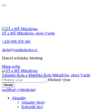
ZŠ a MŠ Mikulůvka, okres Vsetín
+420 606 959 366
skola@zsmikuluvka.cz
Datová schránka: khr4img
Mapa webu
Základní škola a Mateřská škola Mikulůvka, okres Vsetín
Hledaný výraz
Hledat
rozšířené vyhledávání
Aktuality
Aktuality školy
Kalendář akcí