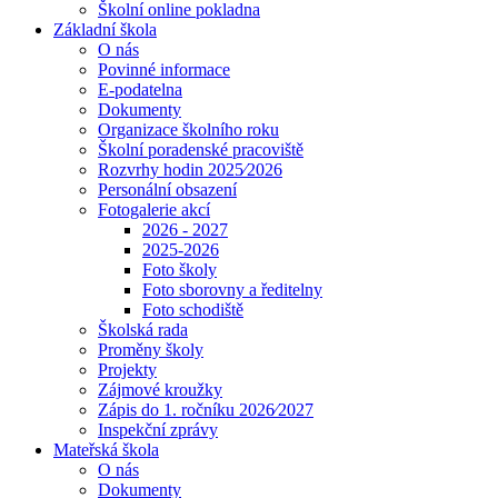
Školní online pokladna
Základní škola
O nás
Povinné informace
E-podatelna
Dokumenty
Organizace školního roku
Školní poradenské pracoviště
Rozvrhy hodin 2025⁄2026
Personální obsazení
Fotogalerie akcí
2026 - 2027
2025-2026
Foto školy
Foto sborovny a ředitelny
Foto schodiště
Školská rada
Proměny školy
Projekty
Zájmové kroužky
Zápis do 1. ročníku 2026⁄2027
Inspekční zprávy
Mateřská škola
O nás
Dokumenty