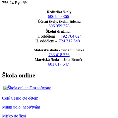
756 24 Bystřička
Ředitelka školy
606 959 366
Účetní školy, školní jídelna
606 959 378
Školní družina:
I. oddělení -
792 764 024
II. oddělení -
724 317 548
Mateřská škola - třída Sluníčka
733 418 556
Mateřská škola - třída Broučci
601 017 547
Škola online
Celé Česko čte dětem
Miluji jídlo, neplýtvám
Mléko do škol