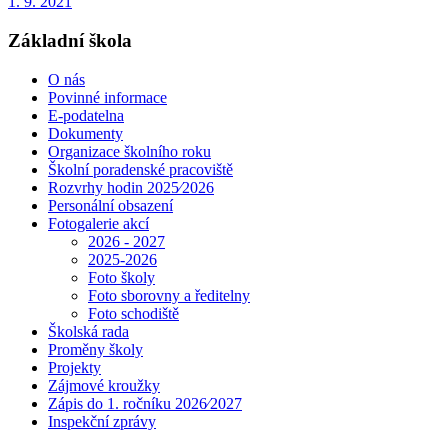
1. 9. 2021
Základní škola
O nás
Povinné informace
E-podatelna
Dokumenty
Organizace školního roku
Školní poradenské pracoviště
Rozvrhy hodin 2025⁄2026
Personální obsazení
Fotogalerie akcí
2026 - 2027
2025-2026
Foto školy
Foto sborovny a ředitelny
Foto schodiště
Školská rada
Proměny školy
Projekty
Zájmové kroužky
Zápis do 1. ročníku 2026⁄2027
Inspekční zprávy