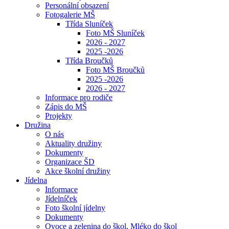
Personální obsazení
Fotogalerie MŠ
Třída Sluníček
Foto MŠ Sluníček
2026 - 2027
2025 -2026
Třída Broučků
Foto MŠ Broučků
2025 -2026
2026 - 2027
Informace pro rodiče
Zápis do MŠ
Projekty
Družina
O nás
Aktuality družiny
Dokumenty
Organizace ŠD
Akce školní družiny
Jídelna
Informace
Jídelníček
Foto školní jídelny
Dokumenty
Ovoce a zelenina do škol, Mléko do škol