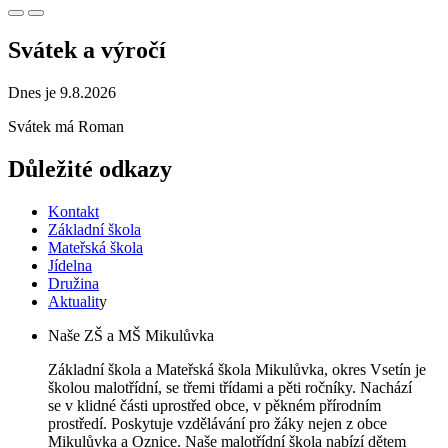
Svátek a výročí
Dnes je 9.8.2026
Svátek má
Roman
Důležité odkazy
Kontakt
Základní škola
Mateřská škola
Jídelna
Družina
Aktualit
y
Naše ZŠ a MŠ Mikulůvka
Základní škola a Mateřská škola Mikulůvka, okres Vsetín je
školou malotřídní, se třemi třídami a pěti ročníky. Nachází
se v klidné části uprostřed obce, v pěkném přírodním
prostředí. Poskytuje vzdělávání pro žáky nejen z obce
Mikulůvka a Oznice. Naše malotřídní škola nabízí dětem