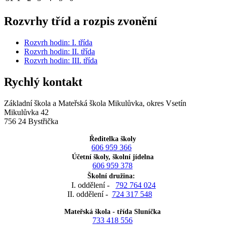
Rozvrhy tříd a rozpis zvonění
Rozvrh hodin: I. třída
Rozvrh hodin: II. třída
Rozvrh hodin: III. třída
Rychlý kontakt
Základní škola a Mateřská škola Mikulůvka, okres Vsetín
Mikulůvka 42
756 24 Bystřička
Ředitelka školy
606 959 366
Účetní školy, školní jídelna
606 959 378
Školní družina:
I. oddělení -
792 764 024
II. oddělení -
724 317 548
Mateřská škola - třída Sluníčka
733 418 556