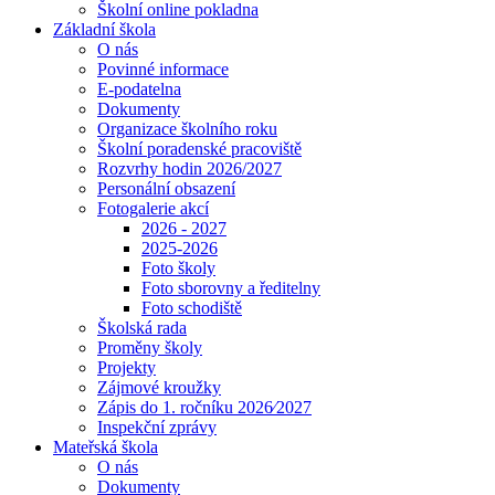
Školní online pokladna
Základní škola
O nás
Povinné informace
E-podatelna
Dokumenty
Organizace školního roku
Školní poradenské pracoviště
Rozvrhy hodin 2026/2027
Personální obsazení
Fotogalerie akcí
2026 - 2027
2025-2026
Foto školy
Foto sborovny a ředitelny
Foto schodiště
Školská rada
Proměny školy
Projekty
Zájmové kroužky
Zápis do 1. ročníku 2026⁄2027
Inspekční zprávy
Mateřská škola
O nás
Dokumenty