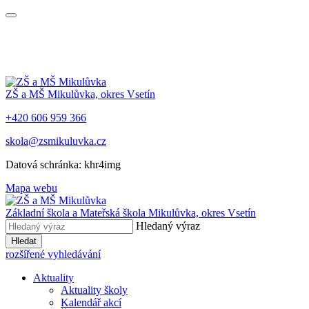
ZŠ a MŠ Mikulůvka, okres Vsetín
+420 606 959 366
skola@zsmikuluvka.cz
Datová schránka: khr4img
Mapa webu
Základní škola a Mateřská škola Mikulůvka, okres Vsetín
Hledaný výraz
Hledat
rozšířené vyhledávání
Aktuality
Aktuality školy
Kalendář akcí