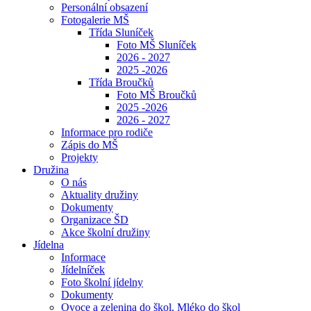
Personální obsazení
Fotogalerie MŠ
Třída Sluníček
Foto MŠ Sluníček
2026 - 2027
2025 -2026
Třída Broučků
Foto MŠ Broučků
2025 -2026
2026 - 2027
Informace pro rodiče
Zápis do MŠ
Projekty
Družina
O nás
Aktuality družiny
Dokumenty
Organizace ŠD
Akce školní družiny
Jídelna
Informace
Jídelníček
Foto školní jídelny
Dokumenty
Ovoce a zelenina do škol, Mléko do škol