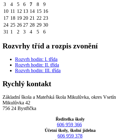
3
4
5
6
7
8
9
10
11
12
13
14
15
16
17
18
19
20
21
22
23
24
25
26
27
28
29
30
31
1
2
3
4
5
6
Rozvrhy tříd a rozpis zvonění
Rozvrh hodin: I. třída
Rozvrh hodin: II. třída
Rozvrh hodin: III. třída
Rychlý kontakt
Základní škola a Mateřská škola Mikulůvka, okres Vsetín
Mikulůvka 42
756 24 Bystřička
Ředitelka školy
606 959 366
Účetní školy, školní jídelna
606 959 378