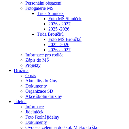
Personální obsazení
Fotogalerie MŠ
Třída Sluníček
Foto MŠ Sluníček
2026 - 2027
2025 -2026
Třída Broučků
Foto MŠ Broučků
2025 -2026
2026 - 2027
Informace pro rodiče
Zápis do MŠ
Projekty
Družina
O nás
Aktuality družiny
Dokumenty
Organizace ŠD
Akce školní družiny
Jídelna
Informace
Jídelníček
Foto školní jídelny
Dokumenty
Ovoce a zelenina do škol, Mléko do škol