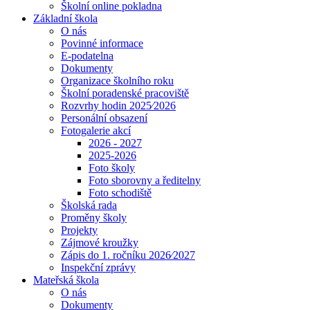
Školní online pokladna
Základní škola
O nás
Povinné informace
E-podatelna
Dokumenty
Organizace školního roku
Školní poradenské pracoviště
Rozvrhy hodin 2025⁄2026
Personální obsazení
Fotogalerie akcí
2026 - 2027
2025-2026
Foto školy
Foto sborovny a ředitelny
Foto schodiště
Školská rada
Proměny školy
Projekty
Zájmové kroužky
Zápis do 1. ročníku 2026⁄2027
Inspekční zprávy
Mateřská škola
O nás
Dokumenty