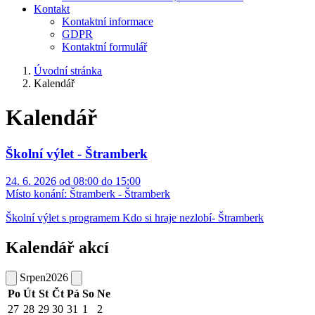
Kontakt
Kontaktní informace
GDPR
Kontaktní formulář
Úvodní stránka
Kalendář
Kalendář
Školní výlet - Štramberk
24. 6. 2026 od 08:00 do 15:00
Místo konání:
Štramberk - Štramberk
Školní výlet s programem Kdo si hraje nezlobí- Štramberk
Kalendář akcí
Srpen
2026
Po
Út
St
Čt
Pá
So
Ne
27
28
29
30
31
1
2