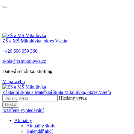
ZŠ a MŠ Mikulůvka, okres Vsetín
+420 606 959 366
skola@zsmikuluvka.cz
Datová schránka: khr4img
Mapa webu
Základní škola a Mateřská škola Mikulůvka, okres Vsetín
Hledaný výraz
Hledat
rozšířené vyhledávání
Aktuality
Aktuality školy
Kalendář akcí