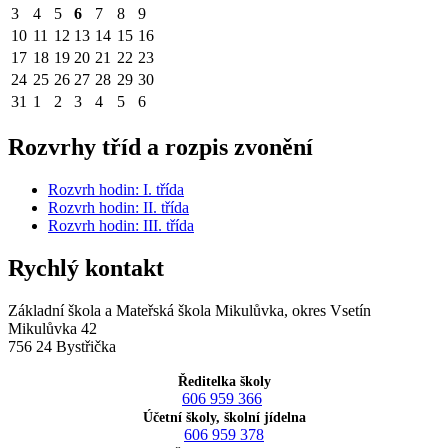
3
4
5
6
7
8
9
10
11
12
13
14
15
16
17
18
19
20
21
22
23
24
25
26
27
28
29
30
31
1
2
3
4
5
6
Rozvrhy tříd a rozpis zvonění
Rozvrh hodin: I. třída
Rozvrh hodin: II. třída
Rozvrh hodin: III. třída
Rychlý kontakt
Základní škola a Mateřská škola Mikulůvka, okres Vsetín
Mikulůvka 42
756 24 Bystřička
Ředitelka školy
606 959 366
Účetní školy, školní jídelna
606 959 378