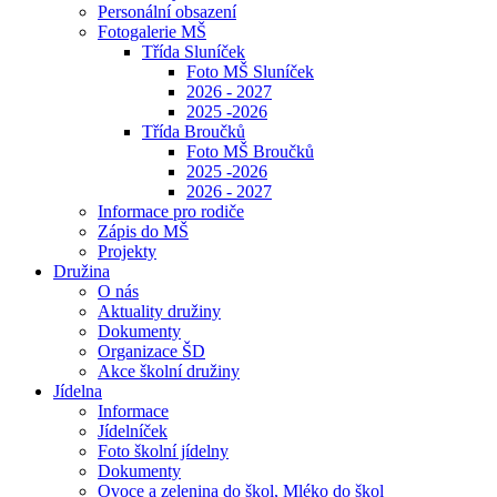
Personální obsazení
Fotogalerie MŠ
Třída Sluníček
Foto MŠ Sluníček
2026 - 2027
2025 -2026
Třída Broučků
Foto MŠ Broučků
2025 -2026
2026 - 2027
Informace pro rodiče
Zápis do MŠ
Projekty
Družina
O nás
Aktuality družiny
Dokumenty
Organizace ŠD
Akce školní družiny
Jídelna
Informace
Jídelníček
Foto školní jídelny
Dokumenty
Ovoce a zelenina do škol, Mléko do škol