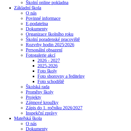
Školní online pokladna
Základní škola
O nás
Povinné informace
E-podatelna
Dokumenty
Organizace školního roku
Školní poradenské pracoviště
Rozvrhy hodin 2025⁄2026
Personální obsazení
Fotogalerie akcí
2026 - 2027
2025-2026
Foto školy
Foto sborovny a ředitelny
Foto schodiště
Školská rada
Proměny školy
Projekty
Zájmové kroužky
Zápis do 1. ročníku 2026⁄2027
Inspekční zprávy
Mateřská škola
O nás
Dokumenty