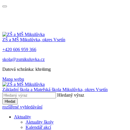
ZŠ a MŠ Mikulůvka, okres Vsetín
+420 606 959 366
skola@zsmikuluvka.cz
Datová schránka: khr4img
Mapa webu
Základní škola a Mateřská škola Mikulůvka, okres Vsetín
Hledaný výraz
Hledat
rozšířené vyhledávání
Aktuality
Aktuality školy
Kalendář akcí