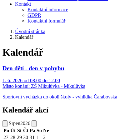
Kontakt
Kontaktní informace
GDPR
Kontaktní formulář
Úvodní stránka
Kalendář
Kalendář
Den dětí - den v pohybu
1. 6. 2026 od 08:00 do 12:00
Místo konání:
ZŠ Mikulůvka - Mikulůvka
Sportovní vycházka do okolí školy - vyhlídka Čarabovská
Kalendář akcí
Srpen
2026
Po
Út
St
Čt
Pá
So
Ne
27
28
29
30
31
1
2